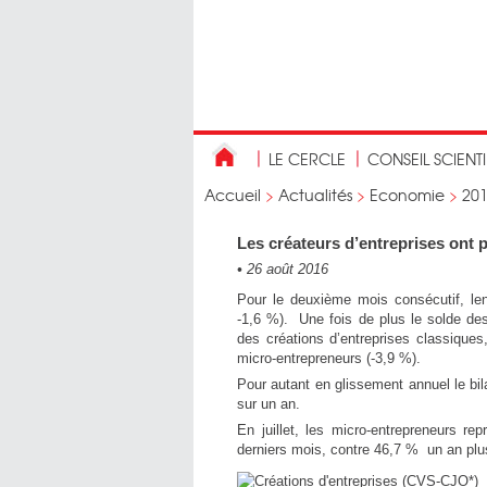
LE CERCLE
CONSEIL SCIENT
Accueil
>
Actualités
>
Economie
>
20
Les créateurs d’entreprises ont p
•
26 août 2016
Pour le deuxième mois consécutif, len
-1,6 %). Une fois de plus le solde des
des créations d’entreprises classiques
micro-entrepreneurs (-3,9 %).
Pour autant en glissement annuel le bi
sur un an.
En juillet, les micro-entrepreneurs r
derniers mois, contre 46,7 % un an plus