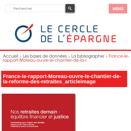
MENU
Accueil
>
Les bases de données
>
La bibliographie
>
France-le-
rapport-Moreau-ouvre-le-chantier-de-la-r...
France-le-rapport-Moreau-ouvre-le-chantier-de-
la-reforme-des-retraites_articleimage