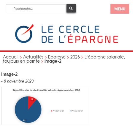
MENU
Accueil
>
Actualités
>
Epargne
>
2023
>
L’épargne salariale,
image-2
toujours en pointe
>
image-2
•
8 novembre 2023