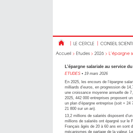
LE CERCLE
CONSEIL SCIENT
Accueil
>
Etudes
>
2026
>
L’épargne s
L’épargne salariale au service du
ETUDES
•
19 mars 2026
En 2025, les encours de l’épargne salar
milliards d’euros, en progression de 14
une croissance moyenne annuelle de 7,
2025, 442 000 entreprises proposent un
un plan d’épargne entreprise (soit + 24 7
21 800 sur un an).
13,2 millions de salariés disposent d’u
millions de salariés ont épargné sur l
Français âgés de 20 à 60 ans en sont dé
mécanismes de partage de la valeur. Le