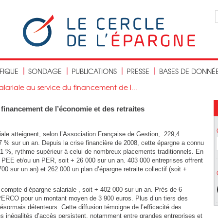
IFIQUE
SONDAGE
PUBLICATIONS
PRESSE
BASES DE DONNÉ
alariale au service du financement de l...
 financement de l’économie et des retraites
iale atteignent, selon l’Association Française de Gestion, 229,4
,7 % sur un an. Depuis la crise financière de 2008, cette épargne a connu
1 %, rythme supérieur à celui de nombreux placements traditionnels. En
 PEE et/ou un PER, soit + 26 000 sur un an. 403 000 entreprises offrent
00 sur un an) et 262 000 un plan d’épargne retraite collectif (soit +
n compte d’épargne salariale , soit + 402 000 sur un an. Près de 6
e PERCO pour un montant moyen de 3 900 euros. Plus d’un tiers des
sormais détenteurs. Cette diffusion témoigne de l’efficacité des
s inégalités d’accès persistent, notamment entre grandes entreprises et