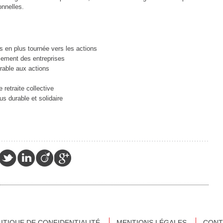
onnelles.
us en plus tournée vers les actions
cement des entreprises
orable aux actions
 retraite collective
us durable et solidaire
ITIQUE DE CONFIDENTIALITÉ
MENTIONS LÉGALES
CONT