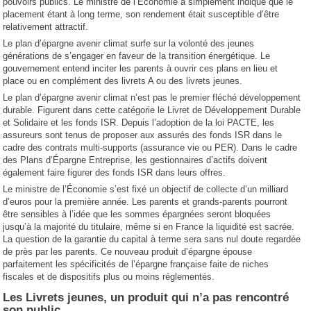
pouvoirs publics. Le ministre de l’Économie a simplement indiqué que le
placement étant à long terme, son rendement était susceptible d’être
relativement attractif.
Le plan d’épargne avenir climat surfe sur la volonté des jeunes
générations de s’engager en faveur de la transition énergétique. Le
gouvernement entend inciter les parents à ouvrir ces plans en lieu et
place ou en complément des livrets A ou des livrets jeunes.
Le plan d’épargne avenir climat n’est pas le premier fléché développement
durable. Figurent dans cette catégorie le Livret de Développement Durable
et Solidaire et les fonds ISR. Depuis l’adoption de la loi PACTE, les
assureurs sont tenus de proposer aux assurés des fonds ISR dans le
cadre des contrats multi-supports (assurance vie ou PER). Dans le cadre
des Plans d’Épargne Entreprise, les gestionnaires d’actifs doivent
également faire figurer des fonds ISR dans leurs offres.
Le ministre de l’Économie s’est fixé un objectif de collecte d’un milliard
d’euros pour la première année. Les parents et grands-parents pourront
être sensibles à l’idée que les sommes épargnées seront bloquées
jusqu’à la majorité du titulaire, même si en France la liquidité est sacrée.
La question de la garantie du capital à terme sera sans nul doute regardée
de près par les parents. Ce nouveau produit d’épargne épouse
parfaitement les spécificités de l’épargne française faite de niches
fiscales et de dispositifs plus ou moins réglementés.
Les Livrets jeunes, un produit qui n’a pas rencontré
son public