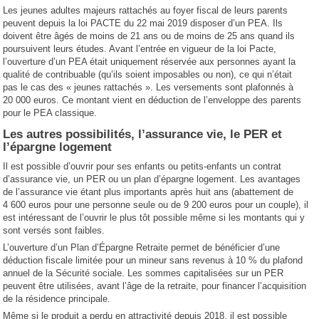
Les jeunes adultes majeurs rattachés au foyer fiscal de leurs parents
peuvent depuis la loi PACTE du 22 mai 2019 disposer d’un PEA. Ils
doivent être âgés de moins de 21 ans ou de moins de 25 ans quand ils
poursuivent leurs études. Avant l’entrée en vigueur de la loi Pacte,
l’ouverture d’un PEA était uniquement réservée aux personnes ayant la
qualité de contribuable (qu’ils soient imposables ou non), ce qui n’était
pas le cas des « jeunes rattachés ». Les versements sont plafonnés à
20 000 euros. Ce montant vient en déduction de l’enveloppe des parents
pour le PEA classique.
Les autres possibilités, l’assurance vie, le PER et
l’épargne logement
Il est possible d’ouvrir pour ses enfants ou petits-enfants un contrat
d’assurance vie, un PER ou un plan d’épargne logement. Les avantages
de l’assurance vie étant plus importants après huit ans (abattement de
4 600 euros pour une personne seule ou de 9 200 euros pour un couple), il
est intéressant de l’ouvrir le plus tôt possible même si les montants qui y
sont versés sont faibles.
L’ouverture d’un Plan d’Épargne Retraite permet de bénéficier d’une
déduction fiscale limitée pour un mineur sans revenus à 10 % du plafond
annuel de la Sécurité sociale. Les sommes capitalisées sur un PER
peuvent être utilisées, avant l’âge de la retraite, pour financer l’acquisition
de la résidence principale.
Même si le produit a perdu en attractivité depuis 2018, il est possible