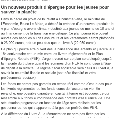
Un nouveau produit d’épargne pour les jeunes pour
sauver la planète
Dans le cadre du projet de loi relatif à l’industrie verte, le ministre de
l’Économie, Bruno Le Maire, a décidé la création d’un nouveau produit : le
« plan d’épargne avenir climat » destiné aux jeunes de moins de 18 ans et
au financement de la transition énergétique. Ce plan pourra être ouvert
auprès des banques ou des assureurs et les versements seront plafonnés
à 23 000 euros, soit un peu plus que le Livret A (22 950 euros).
Ce plan qui pourra être ouvert dès la naissance des enfants et jusqu’à leur
18
anniversaire est un mix entre les livrets réglementés et le Plan
e
d’Épargne Retraite (PER). L’argent versé sur ce plan sera bloqué jusqu’à
la majorité du titulaire quand les sommes d’un PER le sont jusqu’à l’âge
de départ à la retraite. Le régime fiscal applicable sera celui du Livret A, à
savoir la neutralité fiscale et sociale (soit zéro fiscalité et zéro
prélèvements sociaux).
Les fonds ne seront pas garantis en temps réel comme c’est le cas pour
les livrets réglementés ou les fonds euros de l’assurance vie. En
revanche, une possible garantie en capital à terme est évoquée, ce qui
ressemble aux fonds eurocroissance des contrats d’assurance vie. Une
sécurisation progressive en fonction de l’âge sera réalisée par les
gestionnaires, ce qui s’apparente à la gestion profilée des PER.
À la différence du Livret A, la rémunération ne sera pas fixée par les