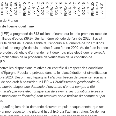
ue de France
n de forme confirmé
 (LEP) a progressé de 513 millions d’euros sur les six premiers mois de
illiards d’euros (39,9). Sur la même période de l’année 2020, il avait
s le début de la crise sanitaire, l’encours a augmenté de 220 millions
une baisse engagée depuis la crise financière en 2009. Au-delà de la crise
 ce produit bénéficie d’un rendement deux fois plus élevé que le Livret A
implification de la procédure de vérification de la condition de
LEP.
ouvelles dispositions relatives au contrôle du respect des conditions
t d’Épargne Populaire prévues dans la loi d’accélération et simplification
bre 2020. Désormais, l’épargnant n’a plus besoin de présenter son avis
le de son droit à posséder un LEP.
« L’établissement gestionnaire du
 ou auprès duquel une demande d’ouverture d’un tel compte a été
n fiscale par voie électronique afin de savoir si les conditions fixées à
e monétaire et financier] sont remplies par le titulaire du compte ou par
 ».
it justifier, lors de la demande d’ouverture puis chaque année, que ses
 année respectent le plafond fiscal fixé par l’administration. Ce dernier