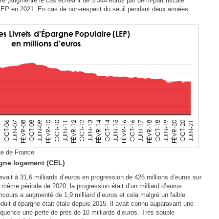
ire (augmenté le cas échéant de 5 344 euros par demi-part fiscale
 LEP en 2021. En cas de non-respect du seuil pendant deux années
ue de France
rgne logement (CEL)
vait à 31,6 milliards d’euros en progression de 426 millions d’euros sur
 même période de 2020, la progression était d’un milliard d’euros.
’encours a augmenté de 1,9 milliard d’euros et cela malgré un faible
uit d’épargne était étale depuis 2015. Il avait connu auparavant une
ence une perte de près de 10 milliards d’euros. Très souple