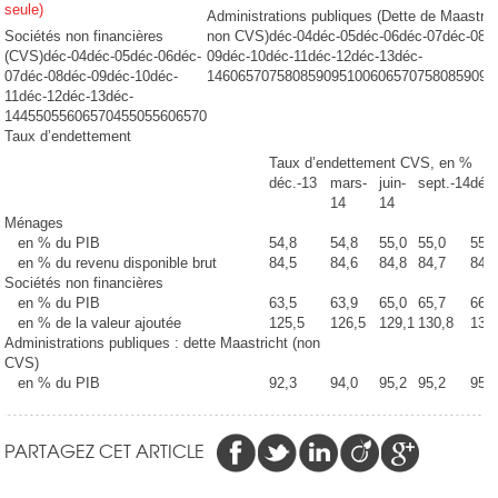
seule)
Administrations publiques (Dette de Maastric
Sociétés non financières
non CVS)déc-04déc-05déc-06déc-07déc-08d
(CVS)déc-04déc-05déc-06déc-
09déc-10déc-11déc-12déc-13déc-
07déc-08déc-09déc-10déc-
1460657075808590951006065707580859095
11déc-12déc-13déc-
14455055606570455055606570
Taux d’endettement
Taux d’endettement CVS, en %
déc.-13
mars-
juin-
sept.-14
déc
14
14
Ménages
en % du PIB
54,8
54,8
55,0
55,0
55,
en % du revenu disponible brut
84,5
84,6
84,8
84,7
84,
Sociétés non financières
en % du PIB
63,5
63,9
65,0
65,7
66,
en % de la valeur ajoutée
125,5
126,5
129,1
130,8
132
Administrations publiques : dette Maastricht (non
CVS)
en % du PIB
92,3
94,0
95,2
95,2
95,
PARTAGEZ CET ARTICLE