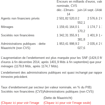
Encours en milliards d’euros, valeu
nominale, CVS
déc.-13
mars-
juin-14
sept.-14
déc.
14
Agents non financiers privés
2 501,8
2 520,0
2
2 576,6
2 60
552,1
Ménages
1 159,4
1 164,0
1
1 174,7
1 17
170,2
Sociétés non financières
1 342,3
1 355,9
1
1 401,9
1 42
381,8
Administrations publiques : dette
1 953,4
1 998,9
2
2 035,4
2 03
Maastricht (non CVS)
027,6
L’augmentation de l’endettement est plus marquée pour les SNF (1424,0 Md
d’euros à fin décembre 2014, après 1401,9 Mds à fin septembre) que pour le
ménages (1179,8 Mds, après 1174,7 Mds).
L’endettement des administrations publiques est quasi inchangé par rapport 
trimestre précédent.
Taux d’endettement par secteur (en valeur nominale, en % du PIB)
Sociétés non financières (CVS)
Administrations publiques (non CVS)
(Dette de Maastricht)
(Cliquez ici pour voir l’image
(Cliquez ici pour voir l’image seule)