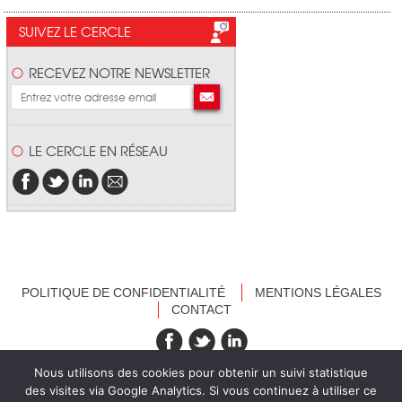
SUIVEZ LE CERCLE
RECEVEZ NOTRE NEWSLETTER
LE CERCLE EN RÉSEAU
POLITIQUE DE CONFIDENTIALITÉ
MENTIONS LÉGALES
CONTACT
recevez nos newsletters
Nous utilisons des cookies pour obtenir un suivi statistique
des visites via Google Analytics. Si vous continuez à utiliser ce