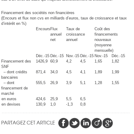
Financement des sociétés non financières
(Encours et flux non cvs en milliards d’euros, taux de croissance et taux
d’intérêt en %)
Encours
Flux
Taux de
Coût des
annuel
croissance
financements
net
annuel
nouveaux
(moyenne
mensuelle)
Déc.-15
Déc.-15
Nov.-15
Déc.-15
Nov.-15
Déc.-15
Financement des
1426,9
60,9
4,2
4,5
1,65
1,82
SNF
– dont crédits
871,4
34,0
4,5
4,1
1,89
1,99
bancaires
– dont
555,5
26,9
3,9
5,1
1,28
1,55
financement de
marché
en euros
424,6
25,9
5,5
6,5
en devises
130,9
1,0
-1,3
0,8
PARTAGEZ CET ARTICLE