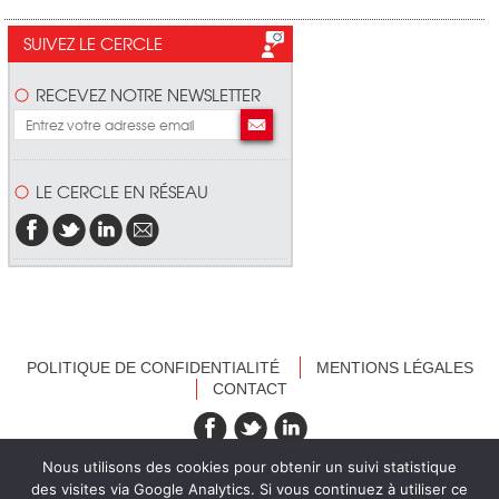
SUIVEZ LE CERCLE
RECEVEZ NOTRE NEWSLETTER
LE CERCLE EN RÉSEAU
POLITIQUE DE CONFIDENTIALITÉ
MENTIONS LÉGALES
CONTACT
recevez nos newsletters
Nous utilisons des cookies pour obtenir un suivi statistique
des visites via Google Analytics. Si vous continuez à utiliser ce