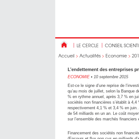
LE CERCLE
CONSEIL SCIENT
Accueil
>
Actualités
>
Economie
>
20
L’endettement des entreprises p
ECONOMIE
•
10 septembre 2015
Est-ce le signe d’une reprise de l’inves
qu’au mois de juillet, selon la Banque 
% en rythme annuel, après 3,7 % en ju
sociétés non financières s’établit à 4,
respectivement 4,1 % et 3,4 % en juin.
de 54 milliards en un an. Le coût moyen 
sur l’ensemble des marchés financiers 
Financement des sociétés non financiè
(Encours et flux non cvs en milliards d’