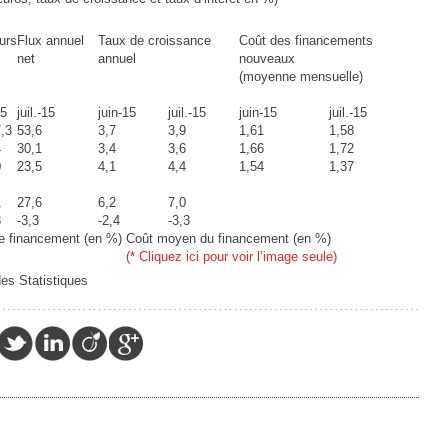
urs
Flux annuel
Taux de croissance
Coût des financements
net
annuel
nouveaux
(moyenne mensuelle)
15
juil.-15
juin-15
juil.-15
juin-15
juil.-15
,3
53,6
3,7
3,9
1,61
1,58
4
30,1
3,4
3,6
1,66
1,72
0
23,5
4,1
4,4
1,54
1,37
1
27,6
6,2
7,0
8
-3,3
-2,4
-3,3
de financement (en %)
Coût moyen du financement (en %)
(* Cliquez ici pour voir l’image seule)
des Statistiques