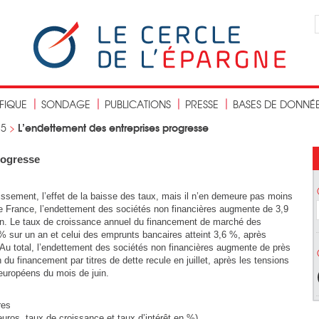
IFIQUE
SONDAGE
PUBLICATIONS
PRESSE
BASES DE DONNÉ
L’endettement des entreprises progresse
15
>
rogresse
tissement, l’effet de la baisse des taux, mais il n’en demeure pas moins
de France, l’endettement des sociétés non financières augmente de 3,9
in. Le taux de croissance annuel du financement de marché des
4 % sur un an et celui des emprunts bancaires atteint 3,6 %, après
 Au total, l’endettement des sociétés non financières augmente de près
du financement par titres de dette recule en juillet, après les tensions
européens du mois de juin.
res
euros, taux de croissance et taux d’intérêt en %)