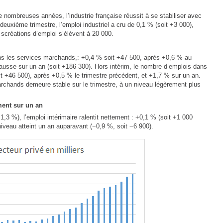
 nombreuses années, l’industrie française réussit à se stabiliser avec
euxième trimestre, l’emploi industriel a cru de 0,1 % (soit +3 000),
scréations d’emploi s’élèvent à 20 000.
ns les services marchands,: +0,4 % soit +47 500, après +0,6 % au
hausse sur un an (soit +186 300). Hors intérim, le nombre d’emplois dans
t +46 500), après +0,5 % le trimestre précédent, et +1,7 % sur un an.
archands demeure stable sur le trimestre, à un niveau légèrement plus
ment sur un an
,3 %), l’emploi intérimaire ralentit nettement : +0,1 % (soit +1 000
 niveau atteint un an auparavant (−0,9 %, soit −6 900).