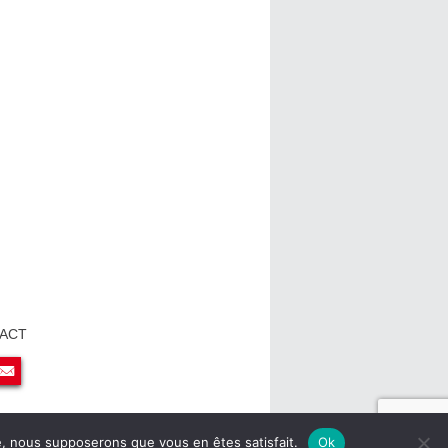
ACT
ite, nous supposerons que vous en êtes satisfait.
Ok