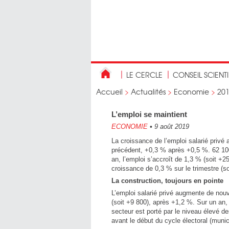
LE CERCLE
CONSEIL SCIENT
Accueil
>
Actualités
>
Economie
>
20
L’emploi se maintient
ECONOMIE
•
9 août 2019
La croissance de l’emploi salarié privé 
précédent, +0,3 % après +0,5 %. 62 100
an, l’emploi s’accroît de 1,3 % (soit +
croissance de 0,3 % sur le trimestre (s
La construction, toujours en pointe
L’emploi salarié privé augmente de nou
(soit +9 800), après +1,2 %. Sur un an, 
secteur est porté par le niveau élevé de
avant le début du cycle électoral (muni