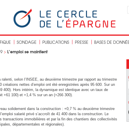
IFIQUE
SONDAGE
PUBLICATIONS
PRESSE
BASES DE DONNÉ
L’emploi se maintient
19
>
a ralenti, selon l’INSEE, au deuxième trimestre par rapport au trimestre
 créations nettes d’emploi ont été enregistrées après 95 600. Sur un
259 400). Hors intérim, la dynamique est identique avec un taux de
oit +61 100) et +1,4 % sur un an (+266 300).
veau solidement dans la construction : +0,7 % au deuxième trimestre
l’emploi salarié privé s’accroît de 41 400 dans la construction. Le
s transactions immobilières et par la fin des chantiers des collectivités
cipales, départementales et régionales).