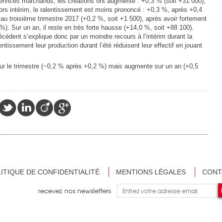
services marchands, les créations ont augmenté : +0,3 % (soit +31 000),
rs intérim, le ralentissement est moins prononcé : +0,3 %, après +0,4
 au troisième trimestre 2017 (+0,2 %, soit +1 500), après avoir fortement
). Sur un an, il reste en très forte hausse (+14,0 %, soit +88 100).
écédent s’explique donc par un moindre recours à l’intérim durant la
entissement leur production durant l’été réduisent leur effectif en jouant
sur le trimestre (−0,2 % après +0,2 %) mais augmente sur un an (+0,5
ITIQUE DE CONFIDENTIALITÉ
MENTIONS LÉGALES
CONT
recevez nos newsletters