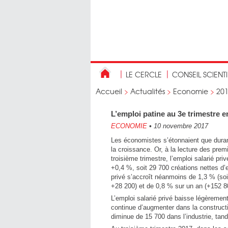
LE CERCLE
CONSEIL SCIENT
Accueil
>
Actualités
>
Economie
>
20
L’emploi patine au 3e trimestre 
ECONOMIE
•
10 novembre 2017
Les économistes s’étonnaient que duran
la croissance. Or, à la lecture des pre
troisième trimestre, l’emploi salarié p
+0,4 %, soit 29 700 créations nettes d’
privé s’accroît néanmoins de 1,3 % (soit
+28 200) et de 0,8 % sur un an (+152 8
L’emploi salarié privé baisse légèrement 
continue d’augmenter dans la constructi
diminue de 15 700 dans l’industrie, tand