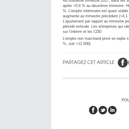
Au troisième trimestre 2017, dans les 
après +0,6 % au deuxième trimestre. Ho
%. L’emploi intérimaire est quasi stable
augmenté au trimestre précédent (+4,1 %
L’ajustement par rapport au trimestre pr
période estivale. Les entreprises qui ral
sur l’intérim et les CDD.
L’emploi non marchand privé se replie 
%, soit +12 500).
PARTAGEZ CET ARTICLE
POL