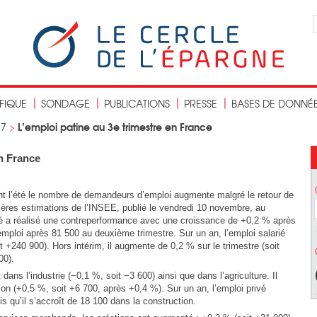
IFIQUE
SONDAGE
PUBLICATIONS
PRESSE
BASES DE DONNÉ
L’emploi patine au 3e trimestre en France
17
>
en France
t l’été le nombre de demandeurs d’emploi augmente malgré le retour de
mières estimations de l’INSEE, publié le vendredi 10 novembre, au
rivé a réalisé une contreperformance avec une croissance de +0,2 % après
emploi après 81 500 au deuxième trimestre. Sur un an, l’emploi salarié
 +240 900). Hors intérim, il augmente de 0,2 % sur le trimestre (soit
00).
dans l’industrie (−0,1 %, soit −3 600) ainsi que dans l’agriculture. Il
on (+0,5 %, soit +6 700, après +0,4 %). Sur un an, l’emploi privé
is qu’il s’accroît de 18 100 dans la construction.