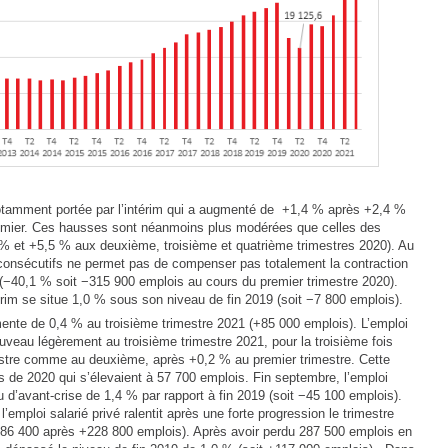
 notamment portée par l’intérim qui a augmenté de +1,4 % après +2,4 %
emier. Ces hausses sont néanmoins plus modérées que celles des
% et +5,5 % aux deuxième, troisième et quatrième trimestres 2020). Au
s consécutifs ne permet pas de compenser pas totalement la contraction
 (−40,1 % soit −315 900 emplois au cours du premier trimestre 2020).
érim se situe 1,0 % sous son niveau de fin 2019 (soit −7 800 emplois).
gmente de 0,4 % au troisième trimestre 2021 (+85 000 emplois). L’emploi
ouveau légèrement au troisième trimestre 2021, pour la troisième fois
estre comme au deuxième, après +0,2 % au premier trimestre. Cette
 de 2020 qui s’élevaient à 57 700 emplois. Fin septembre, l’emploi
u d’avant-crise de 1,4 % par rapport à fin 2019 (soit −45 100 emplois).
l’emploi salarié privé ralentit après une forte progression le trimestre
+86 400 après +228 800 emplois). Après avoir perdu 287 500 emplois en