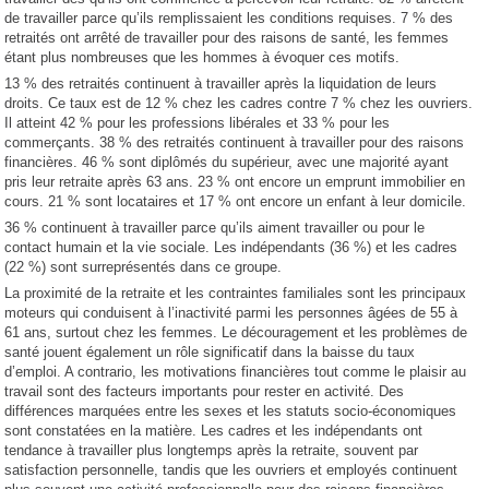
de travailler parce qu’ils remplissaient les conditions requises. 7 % des
retraités ont arrêté de travailler pour des raisons de santé, les femmes
étant plus nombreuses que les hommes à évoquer ces motifs.
13 % des retraités continuent à travailler après la liquidation de leurs
droits. Ce taux est de 12 % chez les cadres contre 7 % chez les ouvriers.
Il atteint 42 % pour les professions libérales et 33 % pour les
commerçants. 38 % des retraités continuent à travailler pour des raisons
financières. 46 % sont diplômés du supérieur, avec une majorité ayant
pris leur retraite après 63 ans. 23 % ont encore un emprunt immobilier en
cours. 21 % sont locataires et 17 % ont encore un enfant à leur domicile.
36 % continuent à travailler parce qu’ils aiment travailler ou pour le
contact humain et la vie sociale. Les indépendants (36 %) et les cadres
(22 %) sont surreprésentés dans ce groupe.
La proximité de la retraite et les contraintes familiales sont les principaux
moteurs qui conduisent à l’inactivité parmi les personnes âgées de 55 à
61 ans, surtout chez les femmes. Le découragement et les problèmes de
santé jouent également un rôle significatif dans la baisse du taux
d’emploi. A contrario, les motivations financières tout comme le plaisir au
travail sont des facteurs importants pour rester en activité. Des
différences marquées entre les sexes et les statuts socio-économiques
sont constatées en la matière. Les cadres et les indépendants ont
tendance à travailler plus longtemps après la retraite, souvent par
satisfaction personnelle, tandis que les ouvriers et employés continuent