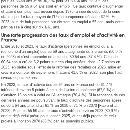
pour les 55-59 ans et de 36,2 % pour les 60-64 ans. 56,9 % des
personnes de 55 à 64 ans sont en emploi. Ce taux continue d’augmenter
et atteint son plus haut niveau depuis 1975, année du début de la série
statistique. Le taux moyen de l’Union européenne dépasse 62 %. En
2023, plus de huit personnes sur dix sont en emploi à 55 ans, mais cette
part baisse à cinq sur dix à 61 ans.
Une forte progression des taux d’emploi et d’activité en
France
Entre 2018 et 2023, le taux d’activité (personnes en emploi ou à la
recherche d’un emploi) des 55‑59 ans a augmenté de 2,5 points (80,9 %
en 2023) et s’est rapproché de celui des 50‑54 ans (87,4 %). Celui des
60‑64 ans a crû de 6,2 points sur ces cinq années, dont +2,7 points en
2023, en partie sous l’effet de la réforme des retraites de 2023, mise en
œuvre à compter de septembre. Il atteint 41,6 % en 2023, son plus haut
niveau depuis 50 ans.
En 2023, le taux d’activité des 55‑64 ans en France est de 61,7 %,
inférieur d’environ 5 points à celui de l’Union européenne (67,0 %) et
d’environ 15 points à celui de l’Allemagne (76,4 %). Si la tendance de ces
dernières années se poursuivait, le taux d’activité des personnes âgées
de 60 à 64 ans atteindrait 61 % en 2030 et 71 % en 2070 [Fabre et al.,
2023]. Pour les 55‑59 ans, le taux d’activité observé en 2023 (80,9 %)
atteint déjà celui prévu pour l’année 2025, et est déjà proche de celui
projeté à l’horizon 2070 (83 %) par les pouvoirs publics.