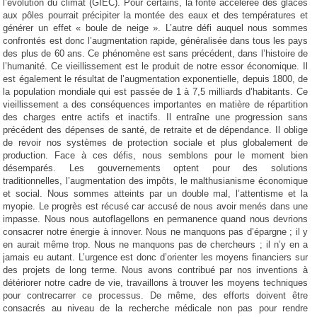
l’évolution du climat (GIEC). Pour certains, la fonte accélérée des glaces
aux pôles pourrait précipiter la montée des eaux et des températures et
générer un effet « boule de neige ». L’autre défi auquel nous sommes
confrontés est donc l’augmentation rapide, généralisée dans tous les pays
des plus de 60 ans. Ce phénomène est sans précédent, dans l’histoire de
l’humanité. Ce vieillissement est le produit de notre essor économique. Il
est également le résultat de l’augmentation exponentielle, depuis 1800, de
la population mondiale qui est passée de 1 à 7,5 milliards d’habitants. Ce
vieillissement a des conséquences importantes en matière de répartition
des charges entre actifs et inactifs. Il entraîne une progression sans
précédent des dépenses de santé, de retraite et de dépendance. Il oblige
de revoir nos systèmes de protection sociale et plus globalement de
production. Face à ces défis, nous semblons pour le moment bien
désemparés. Les gouvernements optent pour des solutions
traditionnelles, l’augmentation des impôts, le malthusianisme économique
et social. Nous sommes atteints par un double mal, l’attentisme et la
myopie. Le progrès est récusé car accusé de nous avoir menés dans une
impasse. Nous nous autoflagellons en permanence quand nous devrions
consacrer notre énergie à innover. Nous ne manquons pas d’épargne ; il y
en aurait même trop. Nous ne manquons pas de chercheurs ; il n’y en a
jamais eu autant. L’urgence est donc d’orienter les moyens financiers sur
des projets de long terme. Nous avons contribué par nos inventions à
détériorer notre cadre de vie, travaillons à trouver les moyens techniques
pour contrecarrer ce processus. De même, des efforts doivent être
consacrés au niveau de la recherche médicale non pas pour rendre