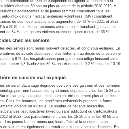
es en provenance de l’Union européenne soulignent la tendance à la
 suicides chez les 30 ans ou plus au cours de la période 2010-2019. À
alisations d’adolescentes et de jeunes femmes concernent tous les
 auto-intoxications médicamenteuses volontaires (IMV) constituent,
 causes de ces hospitalisations et augmentent de 40 % en 2021 et 2022
15 à 2019. Les lésions obtenues avec un objet tranchant (incluant les
ssent de 64 %. Les gestes violents croissent, quant à eux, de 36 %.
ides chez les seniors
es des seniors sont moins souvent détectés, et donc sous-estimés. En
tentatives de suicide aboutissent plus fortement au décès de la personne
rance, 5,8 % des hospitalisations pour geste auto-infligé finissent avec
 plus, contre 1,8 % chez les 50-64 ans et moins de 0,2 % chez les 10-19
ère de suicide mal expliqué
mmes se serait davantage dégradée que celle des garçons et des hommes
émiologiques, une hausse des syndromes dépressifs chez les 15-24 ans
ur le plan psychologique, elles auraient été nettement plus affectées
tales. Chez les hommes, les problèmes existentiels prennent la forme
rtements violents ou à risque. Le nombre de patients masculins
de substances psychoactives (avec ou sans addiction) ou d’intoxications
012 et 2022, tout particulièrement chez les 15-30 ans et les 40-55 ans.
ns. Les jeunes fument moins que leurs aînés et la consommation
s de voiture est également en retrait depuis une vingtaine d’années. En