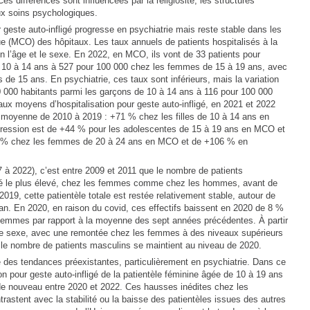
s différences sont influencées par la religiosité, les structures
aux soins psychologiques.
 geste auto-infligé progresse en psychiatrie mais reste stable dans les
ue (MCO) des hôpitaux. Les taux annuels de patients hospitalisés à la
lon l’âge et le sexe. En 2022, en MCO, ils vont de 33 patients pour
e 10 à 14 ans à 527 pour 100 000 chez les femmes de 15 à 19 ans, avec
s de 15 ans. En psychiatrie, ces taux sont inférieurs, mais la variation
0 000 habitants parmi les garçons de 10 à 14 ans à 116 pour 100 000
ux moyens d’hospitalisation pour geste auto-infligé, en 2021 et 2022
 moyenne de 2010 à 2019 : +71 % chez les filles de 10 à 14 ans en
ression est de +44 % pour les adolescentes de 15 à 19 ans en MCO et
21 % chez les femmes de 20 à 24 ans en MCO et de +106 % en
 à 2022), c’est entre 2009 et 2011 que le nombre de patients
 été le plus élevé, chez les femmes comme chez les hommes, avant de
019, cette patientèle totale est restée relativement stable, autour de
. En 2020, en raison du covid, ces effectifs baissent en 2020 de 8 %
emmes par rapport à la moyenne des sept années précédentes. À partir
 le sexe, avec une remontée chez les femmes à des niveaux supérieurs
d le nombre de patients masculins se maintient au niveau de 2020.
ré des tendances préexistantes, particulièrement en psychiatrie. Dans ce
ion pour geste auto-infligé de la patientèle féminine âgée de 10 à 19 ans
de nouveau entre 2020 et 2022. Ces hausses inédites chez les
astent avec la stabilité ou la baisse des patientèles issues des autres