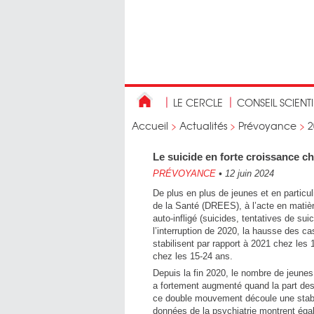
LE CERCLE
CONSEIL SCIENT
Accueil
>
Actualités
>
Prévoyance
>
2
Le suicide en forte croissance c
PRÉVOYANCE
•
12 juin 2024
De plus en plus de jeunes et en particu
de la Santé (DREES), à l’acte en matièr
auto-infligé (suicides, tentatives de su
l’interruption de 2020, la hausse des ca
stabilisent par rapport à 2021 chez le
chez les 15-24 ans.
Depuis la fin 2020, le nombre de jeune
a fortement augmenté quand la part d
ce double mouvement découle une stabil
données de la psychiatrie montrent éga