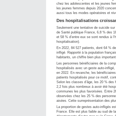
chez les adolescentes et les jeunes fe
les jeunes femmes depuis 2020 concerne 
aussi tous les modes opératoires et niv
Des hospitalisations croiss
Seulement une tentative de suicide sur 
de Santé publique France, 6,8 % des 18-
et 58 % d’entre eux se sont rendus à l’h
hospitalisation).
En 2022, 84 527 patients, dont 64 % de
infligé. Rapporté à la population franç
habitants, un chiffre bien plus import
Les personnes bénéficiaires de la compl
hospitalisés avec un geste auto-infli
en 2022. En revanche, les bénéficiaires
patients hospitalisés pour ce motif, c
Selon les classes d’âge, les 20 % des 
2,2 fois plus nombreux à avoir été hospi
communes les plus favorisées. Entre 201
observées chez les 25 % des personnes
aisées. Cette surreprésentation des plu
La proportion de gestes auto-infligés es
France. Elle est plus faible au sud de la