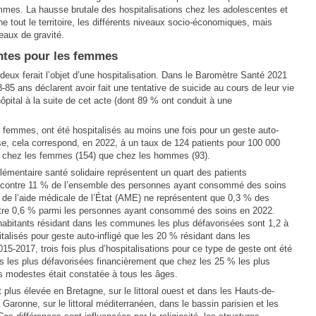
mmes. La hausse brutale des hospitalisations chez les adolescentes et
tout le territoire, les différents niveaux socio-économiques, mais
eaux de gravité.
antes pour les femmes
deux ferait l’objet d’une hospitalisation. Dans le Baromètre Santé 2021
85 ans déclarent avoir fait une tentative de suicide au cours de leur vie
ôpital à la suite de cet acte (dont 89 % ont conduit à une
 femmes, ont été hospitalisés au moins une fois pour un geste auto-
aise, cela correspond, en 2022, à un taux de 124 patients pour 100 000
ant chez les femmes (154) que chez les hommes (93).
émentaire santé solidaire représentent un quart des patients
gé, contre 11 % de l’ensemble des personnes ayant consommé des soins
 de l’aide médicale de l’État (AME) ne représentent que 0,3 % des
ontre 0,6 % parmi les personnes ayant consommé des soins en 2022.
habitants résidant dans les communes les plus défavorisées sont 1,2 à
talisés pour geste auto-infligé que les 20 % résidant dans les
5-2017, trois fois plus d’hospitalisations pour ce type de geste ont été
 les plus défavorisées financièrement que chez les 25 % les plus
s modestes était constatée à tous les âges.
t plus élevée en Bretagne, sur le littoral ouest et dans les Hauts-de-
 Garonne, sur le littoral méditerranéen, dans le bassin parisien et les