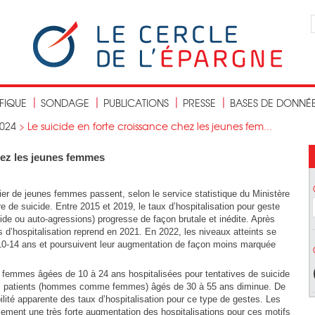
IFIQUE
SONDAGE
PUBLICATIONS
PRESSE
BASES DE DONNÉ
024
>
Le suicide en forte croissance chez les jeunes fem...
hez les jeunes femmes
lier de jeunes femmes passent, selon le service statistique du Ministère
e de suicide. Entre 2015 et 2019, le taux d’hospitalisation pour geste
icide ou auto-agressions) progresse de façon brutale et inédite. Après
s d’hospitalisation reprend en 2021. En 2022, les niveaux atteints se
s 10-14 ans et poursuivent leur augmentation de façon moins marquée
s femmes âgées de 10 à 24 ans hospitalisées pour tentatives de suicide
es patients (hommes comme femmes) âgés de 30 à 55 ans diminue. De
ité apparente des taux d’hospitalisation pour ce type de gestes. Les
lement une très forte augmentation des hospitalisations pour ces motifs