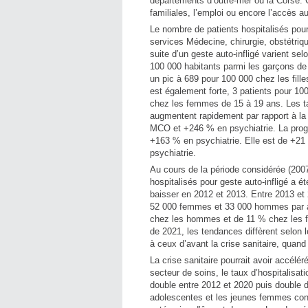
départements d’outre-mer ou la Corse. Ce
familiales, l’emploi ou encore l’accès 
Le nombre de patients hospitalisés pour
services Médecine, chirurgie, obstétriq
suite d’un geste auto-infligé varient se
100 000 habitants parmi les garçons d
un pic à 689 pour 100 000 chez les fille
est également forte, 3 patients pour 10
chez les femmes de 15 à 19 ans. Les ta
augmentent rapidement par rapport à la
MCO et +246 % en psychiatrie. La prog
+163 % en psychiatrie. Elle est de +
psychiatrie.
Au cours de la période considérée (2007
hospitalisés pour geste auto-infligé a
baisser en 2012 et 2013. Entre 2013 et 2
52 000 femmes et 33 000 hommes par an
chez les hommes et de 11 % chez les f
de 2021, les tendances diffèrent selon
à ceux d’avant la crise sanitaire, quan
La crise sanitaire pourrait avoir accélé
secteur de soins, le taux d’hospitalisat
double entre 2012 et 2020 puis double 
adolescentes et les jeunes femmes contr