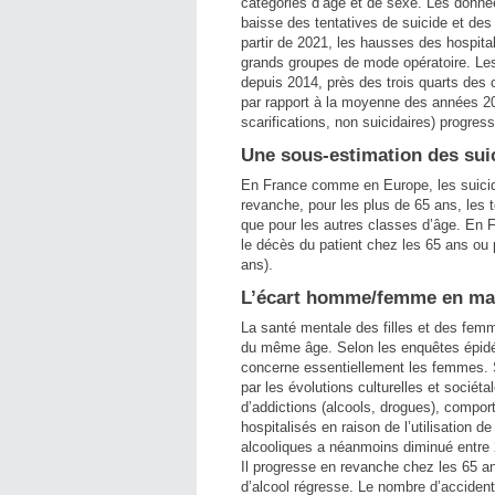
catégories d’âge et de sexe. Les donné
baisse des tentatives de suicide et des
partir de 2021, les hausses des hospit
grands groupes de mode opératoire. Les
depuis 2014, près des trois quarts des
par rapport à la moyenne des années 20
scarifications, non suicidaires) progre
Une sous-estimation des suic
En France comme en Europe, les suicid
revanche, pour les plus de 65 ans, les 
que pour les autres classes d’âge. En F
le décès du patient chez les 65 ans ou
ans).
L’écart homme/femme en mati
La santé mentale des filles et des fe
du même âge. Selon les enquêtes épid
concerne essentiellement les femmes. S
par les évolutions culturelles et socié
d’addictions (alcools, drogues), compo
hospitalisés en raison de l’utilisation 
alcooliques a néanmoins diminué entre 2
Il progresse en revanche chez les 65 a
d’alcool régresse. Le nombre d’accident