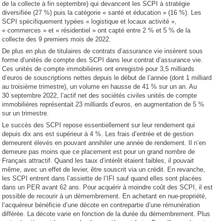
de la collecte à fin septembre) qui devancent les SCPI à stratégie
diversifiée (27 %) puis la catégorie « santé et éducation » (16 %). Les
SCPI spécifiquement typées « logistique et locaux activité »,
« commerces » et « résidentiel » ont capté entre 2 % et 5 % de la
collecte des 9 premiers mois de 2022.
De plus en plus de titulaires de contrats d’assurance vie insèrent sous
forme d’unités de compte des SCPI dans leur contrat d’assurance vie.
Ces unités de compte immobilières ont enregistré pour 3,5 milliards
d’euros de souscriptions nettes depuis le début de l’année (dont 1 milliard
au troisième trimestre), un volume en hausse de 41 % sur un an. Au
30 septembre 2022, l’actif net des sociétés civiles unités de compte
immobilières représentait 23 milliards d’euros, en augmentation de 5 %
sur un trimestre.
Le succès des SCPI repose essentiellement sur leur rendement qui
depuis dix ans est supérieur à 4 %. Les frais d’entrée et de gestion
demeurent élevés en pouvant annihiler une année de rendement. Il n’en
demeure pas moins que ce placement est pour un grand nombre de
Français attractif. Quand les taux d’intérêt étaient faibles, il pouvait
même, avec un effet de levier, être souscrit via un crédit. En revanche,
les SCPI entrent dans l’assiette de l’IFI sauf quand elles sont placées
dans un PER avant 62 ans. Pour acquérir à moindre coût des SCPI, il est
possible de recourir à un démembrement. En achetant en nue-propriété,
l’acquéreur bénéficie d’une décote en contrepartie d’une rémunération
différée. La décote varie en fonction de la durée du démembrement. Plus