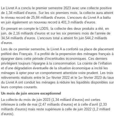
Le Livret A a conclu le premier semestre 2023 avec une collecte positive
de 1,34 milliard d’euros. Sur les six premiers mois, la collecte aura atteint
le niveau record de 25,84 milliards d’euros. L’encours du Livret A a battu
en juin également un nouveau record à 401,3 milliards d’euros.
En prenant en compte le LDDS, la collecte des deux produits a été, en
juin, de 2,16 milliards d’euros et sur les six premiers mois de l’année de
34,54 milliards d’euros. L’encours total a atteint fin juin 544,2 milliards
d’euros.
Lors de ce premier semestre, le Livret A a conforté sa place de placement
préféré des Français. Il a profité de la propension des ménages français à
épargner dans cette période d’incertitudes économiques. Ces derniers
privilégient toujours l’épargne à la consommation. La crainte de l’inflation
et d’une dégradation éventuelle de la situation économique a incité les
ménages à opter pour un comportement attentiste voire prudent. Les trois
relèvements réalisés entre le 1
février 2022 et le 1
février 2023 du taux
er
er
du Livret A ont conduit les ménages à réduire les liquidités disponibles sur
leurs comptes courants.
Un mois de juin encore exceptionnel
La collecte du mois de juin 2023 (1,34 milliard d’euros) est certes
inférieure à celle de mai (2,47 milliards d’euros) et à celle d’avril (2,33
milliards d’euros) mais reste supérieure à celle de juin 2022 (1,2 milliard
d’euros).