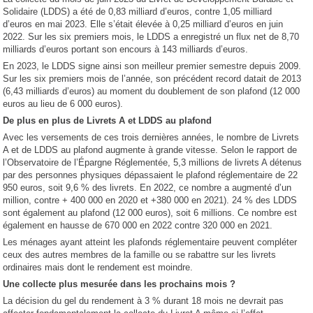
Solidaire (LDDS) a été de 0,83 milliard d’euros, contre 1,05 milliard
d’euros en mai 2023. Elle s’était élevée à 0,25 milliard d’euros en juin
2022. Sur les six premiers mois, le LDDS a enregistré un flux net de 8,70
milliards d’euros portant son encours à 143 milliards d’euros.
En 2023, le LDDS signe ainsi son meilleur premier semestre depuis 2009.
Sur les six premiers mois de l’année, son précédent record datait de 2013
(6,43 milliards d’euros) au moment du doublement de son plafond (12 000
euros au lieu de 6 000 euros).
De plus en plus de Livrets A et LDDS au plafond
Avec les versements de ces trois dernières années, le nombre de Livrets
A et de LDDS au plafond augmente à grande vitesse. Selon le rapport de
l’Observatoire de l’Épargne Réglementée, 5,3 millions de livrets A détenus
par des personnes physiques dépassaient le plafond réglementaire de 22
950 euros, soit 9,6 % des livrets. En 2022, ce nombre a augmenté d’un
million, contre + 400 000 en 2020 et +380 000 en 2021). 24 % des LDDS
sont également au plafond (12 000 euros), soit 6 millions. Ce nombre est
également en hausse de 670 000 en 2022 contre 320 000 en 2021.
Les ménages ayant atteint les plafonds réglementaire peuvent compléter
ceux des autres membres de la famille ou se rabattre sur les livrets
ordinaires mais dont le rendement est moindre.
Une collecte plus mesurée dans les prochains mois ?
La décision du gel du rendement à 3 % durant 18 mois ne devrait pas