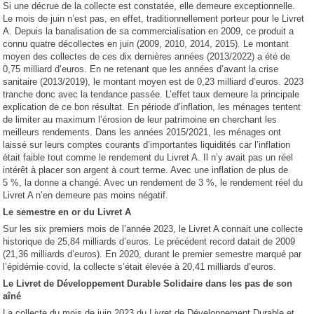
Si une décrue de la collecte est constatée, elle demeure exceptionnelle.
Le mois de juin n’est pas, en effet, traditionnellement porteur pour le Livret
A. Depuis la banalisation de sa commercialisation en 2009, ce produit a
connu quatre décollectes en juin (2009, 2010, 2014, 2015). Le montant
moyen des collectes de ces dix dernières années (2013/2022) a été de
0,75 milliard d’euros. En ne retenant que les années d’avant la crise
sanitaire (2013/2019), le montant moyen est de 0,23 milliard d’euros. 2023
tranche donc avec la tendance passée. L’effet taux demeure la principale
explication de ce bon résultat. En période d’inflation, les ménages tentent
de limiter au maximum l’érosion de leur patrimoine en cherchant les
meilleurs rendements. Dans les années 2015/2021, les ménages ont
laissé sur leurs comptes courants d’importantes liquidités car l’inflation
était faible tout comme le rendement du Livret A. Il n’y avait pas un réel
intérêt à placer son argent à court terme. Avec une inflation de plus de
5 %, la donne a changé. Avec un rendement de 3 %, le rendement réel du
Livret A n’en demeure pas moins négatif.
Le semestre en or du Livret A
Sur les six premiers mois de l’année 2023, le Livret A connait une collecte
historique de 25,84 milliards d’euros. Le précédent record datait de 2009
(21,36 milliards d’euros). En 2020, durant le premier semestre marqué par
l’épidémie covid, la collecte s’était élevée à 20,41 milliards d’euros.
Le Livret de Développement Durable Solidaire dans les pas de son
aîné
La collecte du mois de juin 2023 du Livret de Développement Durable et