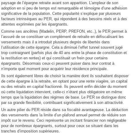
paysage de l’épargne retraite avant son apparition. L’ampleur de son
adoption en si peu de temps est remarquable et témoigne d’une adhésion
significative de la population. Cette popularité s’explique par plusieurs
facteurs intrinsèques au PER, qui répondent à des besoins réels et à des
attentes exprimées par les épargnants.
Comme ses ancêtres (Madelin, PERP, PREFON, etc..), le PER permet à
l’assuré de se constituer un complément de retraite en défiscalisant les
versements mais il a introduit plusieurs degrés de libertés dans
l’utilisation de cette épargne. Cela a diminué l’effet tunnel souvent jugé
trop contraignant (parfois plus de 40 ans entre la phase de constitution et
la restitution en rentes) et qui constituait un frein pour certains
épargnants. Désormais ceux-ci peuvent puiser dans leur contrat à
n’importe quel moment pour acquérir leur résidence principale.
Ils sont également libres de choisir la manière dont ils souhaitent disposer
de cette épargne à la retraite, en optant pour une rente viagère, un capital
ou des retraits en capital fractionné. Ils peuvent enfin décider du moment
où cette liquidation intervient, celle-ci n’étant plus obligatoire en même
temps que la liquidation des régimes de base. Le PER se distingue donc
par sa grande flexibilité, contribuant significativement à son attractivité.
Un autre pilier du PER réside dans sa fiscalité avantageuse. La déduction
des versements dans la limite d’un plafond annuel permet de réduire son
impôt sur le revenu. Ceci représente un incitant financier non négligeable
pour de nombreux épargnants, surtout pour ceux se situant dans les
tranches d’imposition supérieures.