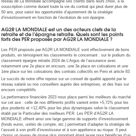
réseau de La Mondiale accompagne ses clients dans leurs choix, à la
souscription comme durant toute la vie du contrat qui peut durer plus de
50 ans, pour saisir les opportunités d’ajustement de la stratégie
d’investissement en fonction de l’évolution de son épargne.
AG2R LA MONDIALE est un des acteurs clefs de la
retraite et de l’épargne retraite. Quels sont les points
forts des PER proposés par AG2R LA MONDIALE ?
Les PER proposés par AG2R LA MONDIALE sont effectivement de bons
produits, en témoignent les classements le concernant : sur le podium du
classement épargne retraite 2024 de L’Argus de l’assurance avec
notamment une 2e place en encours, une 3e place en cotisations et une
1ère place sur les cotisations des contrats collectifs en Pero et article 83.
Le succès de notre offre repose sur un conseil de qualité apporté par le
réseau salarié ou nos conseillers auprès des entreprises, et des frais sur
encours compétitifs.
La performance financière 2023 nous place parmi les meilleurs du marché
sur cet axe : celle de nos différents profils varient entre +5,72% pour les
plus prudents et +12,40% pour les plus dynamiques selon le classement
établi par le Particulier des meilleurs PER. Les PER d’AG2R LA
MONDIALE offrent ainsi une large gamme de supports d’investissement
(fonds euros, unités de compte, etc.) permettant d’adapter la stratégie de
l’assuré à son profil d’investisseur et à son appétence au risque. Il peut
choisir un niveau de risque plus important étant jeune pour bénéficier d’un