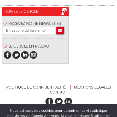
SUIVEZ LE CERCLE
RECEVEZ NOTRE NEWSLETTER
LE CERCLE EN RÉSEAU
POLITIQUE DE CONFIDENTIALITÉ
MENTIONS LÉGALES
CONTACT
recevez nos newsletters
Nous utilisons des cookies pour obtenir un suivi statistique
des visites via Google Analytics. Si vous continuez à utiliser ce