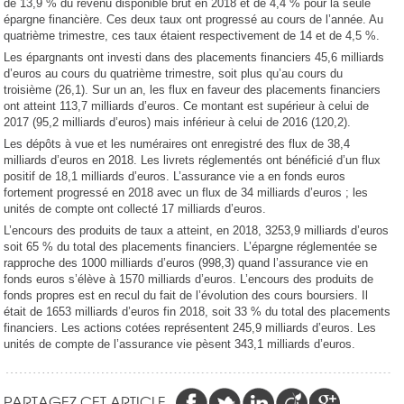
de 13,9 % du revenu disponible brut en 2018 et de 4,4 % pour la seule
épargne financière. Ces deux taux ont progressé au cours de l’année. Au
quatrième trimestre, ces taux étaient respectivement de 14 et de 4,5 %.
Les épargnants ont investi dans des placements financiers 45,6 milliards
d’euros au cours du quatrième trimestre, soit plus qu’au cours du
troisième (26,1). Sur un an, les flux en faveur des placements financiers
ont atteint 113,7 milliards d’euros. Ce montant est supérieur à celui de
2017 (95,2 milliards d’euros) mais inférieur à celui de 2016 (120,2).
Les dépôts à vue et les numéraires ont enregistré des flux de 38,4
milliards d’euros en 2018. Les livrets réglementés ont bénéficié d’un flux
positif de 18,1 milliards d’euros. L’assurance vie a en fonds euros
fortement progressé en 2018 avec un flux de 34 milliards d’euros ; les
unités de compte ont collecté 17 milliards d’euros.
L’encours des produits de taux a atteint, en 2018, 3253,9 milliards d’euros
soit 65 % du total des placements financiers. L’épargne réglementée se
rapproche des 1000 milliards d’euros (998,3) quand l’assurance vie en
fonds euros s’élève à 1570 milliards d’euros. L’encours des produits de
fonds propres est en recul du fait de l’évolution des cours boursiers. Il
était de 1653 milliards d’euros fin 2018, soit 33 % du total des placements
financiers. Les actions cotées représentent 245,9 milliards d’euros. Les
unités de compte de l’assurance vie pèsent 343,1 milliards d’euros.
PARTAGEZ CET ARTICLE