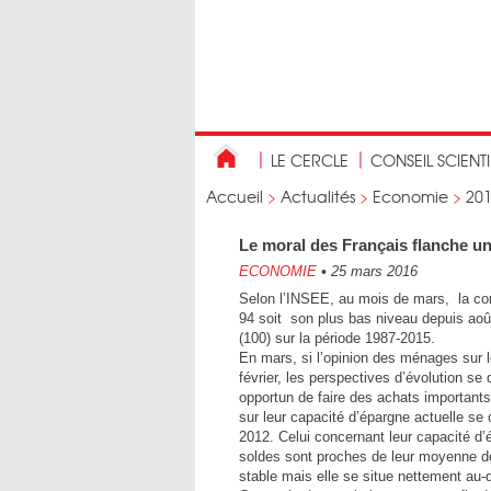
LE CERCLE
CONSEIL SCIENT
Accueil
>
Actualités
>
Economie
>
20
Le moral des Français flanche u
ECONOMIE
•
25 mars 2016
Selon l’INSEE, au mois de mars, la conf
94 soit son plus bas niveau depuis aoû
(100) sur la période 1987-2015.
En mars, si l’opinion des ménages sur le
février, les perspectives d’évolution s
opportun de faire des achats important
sur leur capacité d’épargne actuelle se
2012. Celui concernant leur capacité d’
soldes sont proches de leur moyenne de 
stable mais elle se situe nettement au