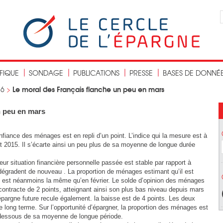
IFIQUE
SONDAGE
PUBLICATIONS
PRESSE
BASES DE DONNÉ
Le moral des Français flanche un peu en mars
16
>
n peu en mars
iance des ménages est en repli d’un point. L’indice qui la mesure est à
t 2015. Il s’écarte ainsi un peu plus de sa moyenne de longue durée
ur situation financière personnelle passée est stable par rapport à
e dégradent de nouveau . La proportion de ménages estimant qu’il est
s est néanmoins la même qu’en février. Le solde d’opinion des ménages
 contracte de 2 points, atteignant ainsi son plus bas niveau depuis mars
épargne future recule également. la baisse est de 4 points. Les deux
long terme. Sur l’opportunité d’épargner, la proportion des ménages est
-dessous de sa moyenne de longue période.