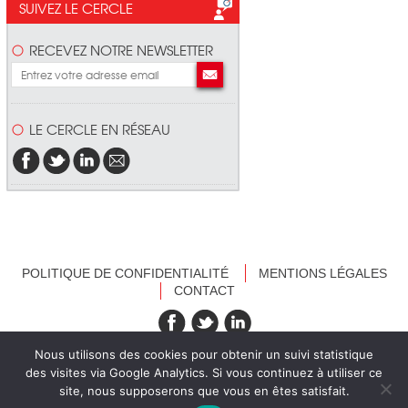
SUIVEZ LE CERCLE
RECEVEZ NOTRE NEWSLETTER
LE CERCLE EN RÉSEAU
POLITIQUE DE CONFIDENTIALITÉ
MENTIONS LÉGALES
CONTACT
recevez nos newsletters
Nous utilisons des cookies pour obtenir un suivi statistique
des visites via Google Analytics. Si vous continuez à utiliser ce
site, nous supposerons que vous en êtes satisfait.