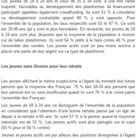
Les jeunes de 18 à 24 ans et ceux de 25 à 34 sont, à une très faible
majorité, favorables au développement des plateformes de financement
participatif appelées également crowdfunding. Ils sont 51 % à considérer
ce développement souhaitable quand 49 % y sont opposés. Pour
l’ensemble de la population, les taux respectifs sont 53 et 47 %. Ce sont
les 35-49 ans qui y sont le plus favorables. En revanche, les jeunes de 18
à 24 ans sont plus disposés que la moyenne de la population à investir
sur de telles plateformes. Ils sont 54 % prêts à le faire contre 46 % pour
l’ensemble des sondés. Les jeunes actifs sont un peu moins enclins à
placer une partie de leur argent sur ce type de plateforme.`
Les jeunes sans illusion pour leur retraite
Les jeunes affichent le même scepticisme à l’égard du montant leur future
pension que la moyenne des Français. 75 % des 18-24 ans pensent que
leur pension est ou sera insuffisante quand ils sont 76 % à le croire parmi
l’ensemble des Français.
Les jeunes de 18 à 24 ans se distinguent de l’ensemble de la population
en considérant que l’obtention d’une bonne retraite passe par un âge de
départ à la retraite à 65 ans. Ils sont 57 % à le penser quand la moyenne
nationale est de 51 %. Les jeunes actifs sont plus partagés sur le sujet
(50 % pour et 50 % contre).
Jeunes et jeunes actifs ont par ailleurs des positions divergentes à l’égard