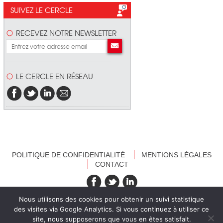
SUIVEZ LE CERCLE
RECEVEZ NOTRE NEWSLETTER
LE CERCLE EN RÉSEAU
POLITIQUE DE CONFIDENTIALITÉ
MENTIONS LÉGALES
CONTACT
recevez nos newsletters
Nous utilisons des cookies pour obtenir un suivi statistique
des visites via Google Analytics. Si vous continuez à utiliser ce
site, nous supposerons que vous en êtes satisfait.