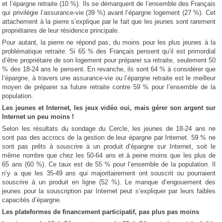
et l’épargne retraite (10 %). Ils se démarquent de l’ensemble des Français
qui privilégie l’assurance-vie (39 %) avant l’épargne logement (27 %). Cet
attachement à la pierre s’explique par le fait que les jeunes sont rarement
propriétaires de leur résidence principale.
Pour autant, la pierre ne répond pas, du moins pour les plus jeunes à la
problématique retraite. Si 65 % des Français pensent qu’il est primordial
d’être propriétaire de son logement pour préparer sa retraite, seulement 50
% des 18-24 ans le pensent. En revanche, ils sont 64 % à considérer que
l’épargne, à travers une assurance-vie ou l’épargne retraite est le meilleur
moyen de préparer sa future retraite contre 59 % pour l’ensemble de la
population.
Les jeunes et Internet, les jeux vidéo oui, mais gérer son argent sur
Internet un peu moins !
Selon les résultats du sondage du Cercle, les jeunes de 18-24 ans ne
sont pas des accrocs de la gestion de leur épargne par Internet. 59 % ne
sont pas prêts à souscrire à un produit d’épargne sur Internet, soit le
même nombre que chez les 50-64 ans et à peine moins que les plus de
65 ans (60 %). Ce taux est de 55 % pour l’ensemble de la population. Il
n’y a que les 35-49 ans qui majoritairement ont souscrit ou pourraient
souscrire à un produit en ligne (52 %). Le manque d’engouement des
jeunes pour la souscription par Internet peut s’expliquer par leurs faibles
capacités d’épargne.
Les plateformes de financement participatif, pas plus pas moins