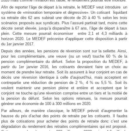
2020 mais comme l’inflation est faible, le rendement pourrait être moindre.
Afin de reporter l’âge de départ à la retraite, le MEDEF veut introduire un
système de «minoration temporaire et dégressive». Un cotisant liquidant
sa retraite dès 62 ans subirait une décote de 20 à 40 % selon les trois
scénarios proposés aux syndicats. Plus l’assuré partirait tard, moins cette
décote serait élevée, jusqu’à disparaître à 67 ans, l’âge de départ à taux
plein. Cette mesure pourrait économiser entre 2,1 et 4,3 milliards à
horizon 2020. Le MEDEF préconise d’appliquer cette disposition à partir
du 1er janvier 2017.
Depuis des années, les pensions de réversion sont sur la sellette. Ainsi,
pour les complémentaire, une veuve (ou un veuf) touche 60 % de la
pension complémentaire du défunt. Selon la proposition du MEDEF, à
partir du 1er janvier 2016, les cotisants devraient faire un choix au
moment de prendre leur retraite. Soit ils assurent à leur conjoint en cas de
décès une réversion identique à celle d’aujourd’hui, mais acceptent en
contrepartie une réduction de pension de 2 %, 4 % ou 5,5 %. Soit ils
veulent maintenir une pension pleine et entière et acceptent que le
conjoint ne touche qu’une réversion comprise entre un tiers et la moitié de
la pension du défunt. Selon les options retenues, la mesure pourrait
générer une économie de 100 à 300 millions en 2020.
Par ailleurs, de manière classique, le MEDEF prévoit d’augmenter la
hausse du prix d’achat des points de retraite par les cotisants. Il faudra
plus de cotisations pour acheter des points de retraite donc c’est une
dégradation du rendement des retraites complémentaires qui est proposé.