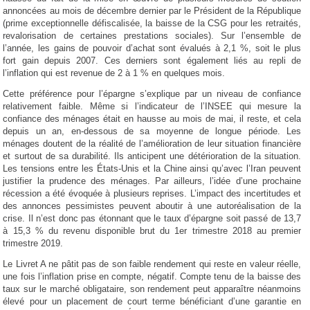
annoncées au mois de décembre dernier par le Président de la République
(prime exceptionnelle défiscalisée, la baisse de la CSG pour les retraités,
revalorisation de certaines prestations sociales). Sur l’ensemble de
l’année, les gains de pouvoir d’achat sont évalués à 2,1 %, soit le plus
fort gain depuis 2007. Ces derniers sont également liés au repli de
l’inflation qui est revenue de 2 à 1 % en quelques mois.
Cette préférence pour l’épargne s’explique par un niveau de confiance
relativement faible. Même si l’indicateur de l’INSEE qui mesure la
confiance des ménages était en hausse au mois de mai, il reste, et cela
depuis un an, en-dessous de sa moyenne de longue période. Les
ménages doutent de la réalité de l’amélioration de leur situation financière
et surtout de sa durabilité. Ils anticipent une détérioration de la situation.
Les tensions entre les États-Unis et la Chine ainsi qu’avec l’Iran peuvent
justifier la prudence des ménages. Par ailleurs, l’idée d’une prochaine
récession a été évoquée à plusieurs reprises. L’impact des incertitudes et
des annonces pessimistes peuvent aboutir à une autoréalisation de la
crise. Il n’est donc pas étonnant que le taux d’épargne soit passé de 13,7
à 15,3 % du revenu disponible brut du 1er trimestre 2018 au premier
trimestre 2019.
Le Livret A ne pâtit pas de son faible rendement qui reste en valeur réelle,
une fois l’inflation prise en compte, négatif. Compte tenu de la baisse des
taux sur le marché obligataire, son rendement peut apparaître néanmoins
élevé pour un placement de court terme bénéficiant d’une garantie en