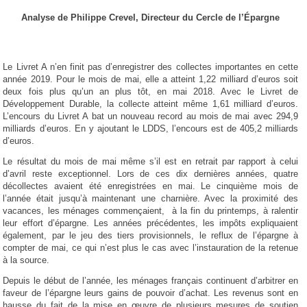
Analyse de Philippe Crevel, Directeur du Cercle de l’Épargne
Le Livret A n’en finit pas d’enregistrer des collectes importantes en cette
année 2019. Pour le mois de mai, elle a atteint 1,22 milliard d’euros soit
deux fois plus qu’un an plus tôt, en mai 2018. Avec le Livret de
Développement Durable, la collecte atteint même 1,61 milliard d’euros.
L’encours du Livret A bat un nouveau record au mois de mai avec 294,9
milliards d’euros. En y ajoutant le LDDS, l’encours est de 405,2 milliards
d’euros.
Le résultat du mois de mai même s’il est en retrait par rapport à celui
d’avril reste exceptionnel. Lors de ces dix dernières années, quatre
décollectes avaient été enregistrées en mai. Le cinquième mois de
l’année était jusqu’à maintenant une charnière. Avec la proximité des
vacances, les ménages commençaient, à la fin du printemps, à ralentir
leur effort d’épargne. Les années précédentes, les impôts expliquaient
également, par le jeu des tiers provisionnels, le reflux de l’épargne à
compter de mai, ce qui n’est plus le cas avec l’instauration de la retenue
à la source.
Depuis le début de l’année, les ménages français continuent d’arbitrer en
faveur de l’épargne leurs gains de pouvoir d’achat. Les revenus sont en
hausse du fait de la mise en œuvre de plusieurs mesures de soutien