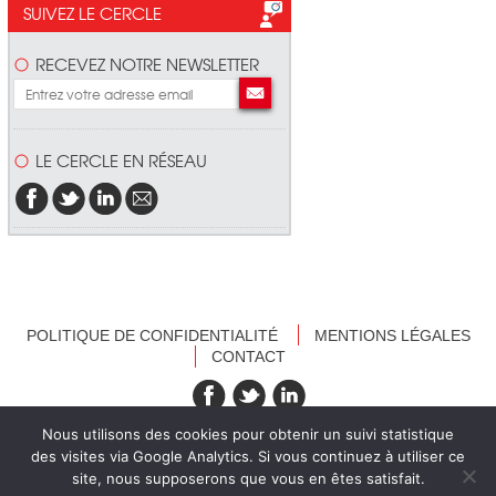
SUIVEZ LE CERCLE
RECEVEZ NOTRE NEWSLETTER
LE CERCLE EN RÉSEAU
POLITIQUE DE CONFIDENTIALITÉ
MENTIONS LÉGALES
CONTACT
recevez nos newsletters
Nous utilisons des cookies pour obtenir un suivi statistique
des visites via Google Analytics. Si vous continuez à utiliser ce
site, nous supposerons que vous en êtes satisfait.