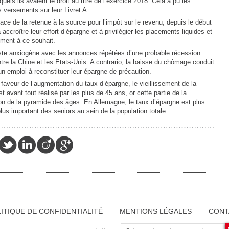
els ils avaient le droit au titre de l’exercice 2018. Cela a pu les
s versements sur leur Livret A.
lace de la retenue à la source pour l’impôt sur le revenu, depuis le début
ccroître leur effort d’épargne et à privilégier les placements liquides et
ement à ce souhait.
este anxiogène avec les annonces répétées d’une probable récession
ntre la Chine et les Etats-Unis. A contrario, la baisse du chômage conduit
 un emploi à reconstituer leur épargne de précaution.
faveur de l’augmentation du taux d’épargne, le vieillissement de la
st avant tout réalisé par les plus de 45 ans, or cette partie de la
ion de la pyramide des âges. En Allemagne, le taux d’épargne est plus
lus important des seniors au sein de la population totale.
ITIQUE DE CONFIDENTIALITÉ
MENTIONS LÉGALES
CONT