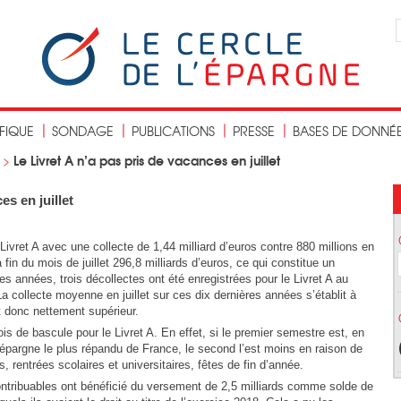
IFIQUE
SONDAGE
PUBLICATIONS
PRESSE
BASES DE DONNÉ
Le Livret A n’a pas pris de vacances en juillet
>
es en juillet
 Livret A avec une collecte de 1,44 milliard d’euros contre 880 millions en
la fin du mois de juillet 296,8 milliards d’euros, ce qui constitue un
s années, trois décollectes ont été enregistrées pour le Livret A au
La collecte moyenne en juillet sur ces dix dernières années s’établit à
t donc nettement supérieur.
is de bascule pour le Livret A. En effet, si le premier semestre est, en
d’épargne le plus répandu de France, le second l’est moins en raison de
rentrées scolaires et universitaires, fêtes de fin d’année.
contribuables ont bénéficié du versement de 2,5 milliards comme solde de