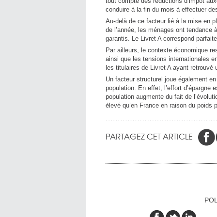
tout compte des réductions d’impôt auxqu
conduire à la fin du mois à effectuer de
Au-delà de ce facteur lié à la mise en p
de l’année, les ménages ont tendance à a
garantis. Le Livret A correspond parfait
Par ailleurs, le contexte économique r
ainsi que les tensions internationales e
les titulaires de Livret A ayant retrouvé
Un facteur structurel joue également en 
population. En effet, l’effort d’épargne e
population augmente du fait de l’évolut
élevé qu’en France en raison du poids p
PARTAGEZ CET ARTICLE
POL