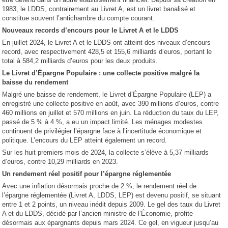
1983, le LDDS, contrairement au Livret A, est un livret banalisé et
constitue souvent l’antichambre du compte courant.
Nouveaux records d’encours pour le Livret A et le LDDS
En juillet 2024, le Livret A et le LDDS ont atteint des niveaux d’encours
record, avec respectivement 428,5 et 155,6 milliards d’euros, portant le
total à 584,2 milliards d’euros pour les deux produits.
Le Livret d’Épargne Populaire : une collecte positive malgré la
baisse du rendement
Malgré une baisse de rendement, le Livret d’Épargne Populaire (LEP) a
enregistré une collecte positive en août, avec 390 millions d’euros, contre
460 millions en juillet et 570 millions en juin. La réduction du taux du LEP,
passé de 5 % à 4 %, a eu un impact limité. Les ménages modestes
continuent de privilégier l’épargne face à l’incertitude économique et
politique. L’encours du LEP atteint également un record.
Sur les huit premiers mois de 2024, la collecte s’élève à 5,37 milliards
d’euros, contre 10,29 milliards en 2023.
Un rendement réel positif pour l’épargne réglementée
Avec une inflation désormais proche de 2 %, le rendement réel de
l’épargne réglementée (Livret A, LDDS, LEP) est devenu positif, se situant
entre 1 et 2 points, un niveau inédit depuis 2009. Le gel des taux du Livret
A et du LDDS, décidé par l’ancien ministre de l’Économie, profite
désormais aux épargnants depuis mars 2024. Ce gel, en vigueur jusqu’au