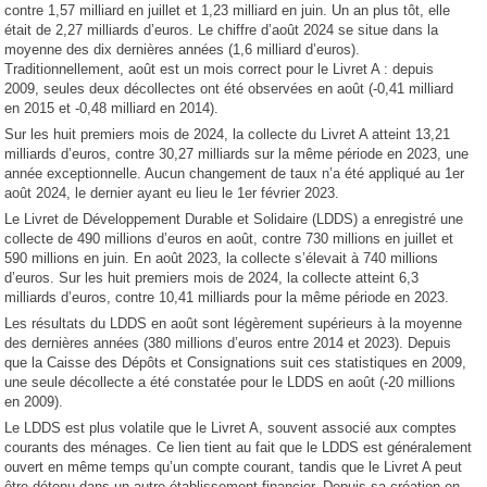
contre 1,57 milliard en juillet et 1,23 milliard en juin. Un an plus tôt, elle
était de 2,27 milliards d’euros. Le chiffre d’août 2024 se situe dans la
moyenne des dix dernières années (1,6 milliard d’euros).
Traditionnellement, août est un mois correct pour le Livret A : depuis
2009, seules deux décollectes ont été observées en août (-0,41 milliard
en 2015 et -0,48 milliard en 2014).
Sur les huit premiers mois de 2024, la collecte du Livret A atteint 13,21
milliards d’euros, contre 30,27 milliards sur la même période en 2023, une
année exceptionnelle. Aucun changement de taux n’a été appliqué au 1er
août 2024, le dernier ayant eu lieu le 1er février 2023.
Le Livret de Développement Durable et Solidaire (LDDS) a enregistré une
collecte de 490 millions d’euros en août, contre 730 millions en juillet et
590 millions en juin. En août 2023, la collecte s’élevait à 740 millions
d’euros. Sur les huit premiers mois de 2024, la collecte atteint 6,3
milliards d’euros, contre 10,41 milliards pour la même période en 2023.
Les résultats du LDDS en août sont légèrement supérieurs à la moyenne
des dernières années (380 millions d’euros entre 2014 et 2023). Depuis
que la Caisse des Dépôts et Consignations suit ces statistiques en 2009,
une seule décollecte a été constatée pour le LDDS en août (-20 millions
en 2009).
Le LDDS est plus volatile que le Livret A, souvent associé aux comptes
courants des ménages. Ce lien tient au fait que le LDDS est généralement
ouvert en même temps qu’un compte courant, tandis que le Livret A peut
être détenu dans un autre établissement financier. Depuis sa création en