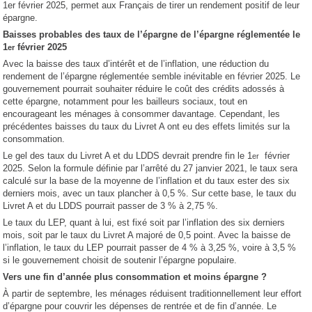
1er février 2025, permet aux Français de tirer un rendement positif de leur
épargne.
Baisses probables des taux de l’épargne de l’épargne réglementée le
1
février 2025
er
Avec la baisse des taux d’intérêt et de l’inflation, une réduction du
rendement de l’épargne réglementée semble inévitable en février 2025. Le
gouvernement pourrait souhaiter réduire le coût des crédits adossés à
cette épargne, notamment pour les bailleurs sociaux, tout en
encourageant les ménages à consommer davantage. Cependant, les
précédentes baisses du taux du Livret A ont eu des effets limités sur la
consommation.
Le gel des taux du Livret A et du LDDS devrait prendre fin le 1
février
er
2025. Selon la formule définie par l’arrêté du 27 janvier 2021, le taux sera
calculé sur la base de la moyenne de l’inflation et du taux ester des six
derniers mois, avec un taux plancher à 0,5 %. Sur cette base, le taux du
Livret A et du LDDS pourrait passer de 3 % à 2,75 %.
Le taux du LEP, quant à lui, est fixé soit par l’inflation des six derniers
mois, soit par le taux du Livret A majoré de 0,5 point. Avec la baisse de
l’inflation, le taux du LEP pourrait passer de 4 % à 3,25 %, voire à 3,5 %
si le gouvernement choisit de soutenir l’épargne populaire.
Vers une fin d’année plus consommation et moins épargne ?
À partir de septembre, les ménages réduisent traditionnellement leur effort
d’épargne pour couvrir les dépenses de rentrée et de fin d’année. Le