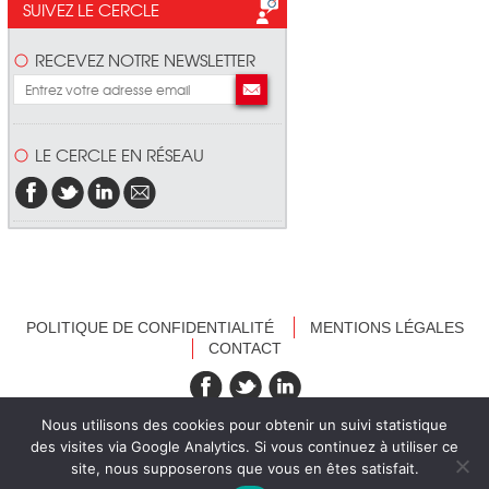
SUIVEZ LE CERCLE
RECEVEZ NOTRE NEWSLETTER
LE CERCLE EN RÉSEAU
POLITIQUE DE CONFIDENTIALITÉ
MENTIONS LÉGALES
CONTACT
recevez nos newsletters
Nous utilisons des cookies pour obtenir un suivi statistique
des visites via Google Analytics. Si vous continuez à utiliser ce
site, nous supposerons que vous en êtes satisfait.