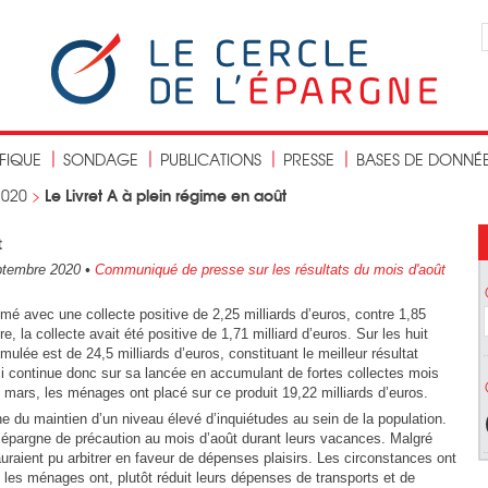
IFIQUE
SONDAGE
PUBLICATIONS
PRESSE
BASES DE DONNÉ
Le Livret A à plein régime en août
2020
>
t
ptembre 2020
•
Communiqué de presse sur les résultats du mois d'août
mé avec une collecte positive de 2,25 milliards d’euros, contre 1,85
ère, la collecte avait été positive de 1,71 milliard d’euros. Sur les huit
mulée est de 24,5 milliards d’euros, constituant le meilleur résultat
i-ci continue donc sur sa lancée en accumulant de fortes collectes mois
mars, les ménages ont placé sur ce produit 19,22 milliards d’euros.
e du maintien d’un niveau élevé d’inquiétudes au sein de la population.
épargne de précaution au mois d’août durant leurs vacances. Malgré
 auraient pu arbitrer en faveur de dépenses plaisirs. Les circonstances ont
 les ménages ont, plutôt réduit leurs dépenses de transports et de