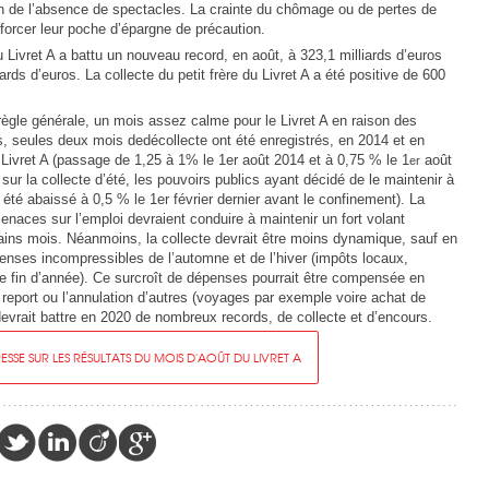
son de l’absence de spectacles. La crainte du chômage ou de pertes de
forcer leur poche d’épargne de précaution.
 Livret A a battu un nouveau record, en août, à 323,1 milliards d’euros
ds d’euros. La collecte du petit frère du Livret A a été positive de 600
 règle générale, un mois assez calme pour le Livret A en raison des
, seules deux mois dedécollecte ont été enregistrés, en 2014 et en
 Livret A (passage de 1,25 à 1% le 1er août 2014 et à 0,75 % le 1
août
er
 sur la collecte d’été, les pouvoirs publics ayant décidé de le maintenir à
été abaissé à 0,5 % le 1er février dernier avant le confinement). La
aces sur l’emploi devraient conduire à maintenir un fort volant
ains mois. Néanmoins, la collecte devrait être moins dynamique, sauf en
enses incompressibles de l’automne et de l’hiver (impôts locaux,
e fin d’année). Ce surcroît de dépenses pourrait être compensée en
e report ou l’annulation d’autres (voyages par exemple voire achat de
A devrait battre en 2020 de nombreux records, de collecte et d’encours.
SE SUR LES RÉSULTATS DU MOIS D'AOÛT DU LIVRET A