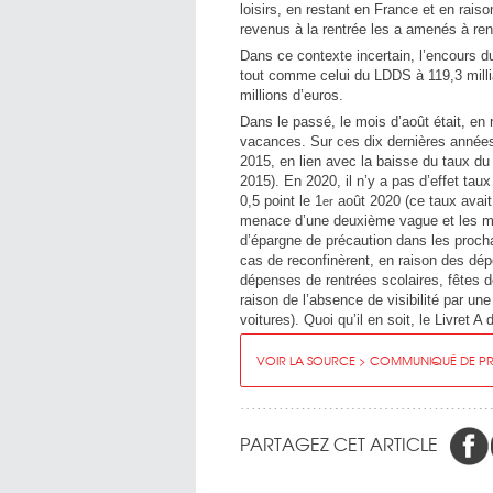
loisirs, en restant en France et en rai
revenus à la rentrée les a amenés à ren
Dans ce contexte incertain, l’encours du
tout comme celui du LDDS à 119,3 milliar
millions d’euros.
Dans le passé, le mois d’août était, en
vacances. Sur ces dix dernières années
2015, en lien avec la baisse du taux du
2015). En 2020, il n’y a pas d’effet taux
0,5 point le 1
août 2020 (ce taux avait 
er
menace d’une deuxième vague et les men
d’épargne de précaution dans les proch
cas de reconfinèrent, en raison des dép
dépenses de rentrées scolaires, fêtes d
raison de l’absence de visibilité par un
voitures). Quoi qu’il en soit, le Livret 
VOIR LA SOURCE > COMMUNIQUÉ DE PRES
PARTAGEZ CET ARTICLE