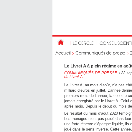
LE CERCLE
CONSEIL SCIENT
Accueil
>
Communiqués de presse
>
Le Livret A à plein régime en aoû
COMMUNIQUÉS DE PRESSE
•
22 se
du Livret A
Le Livret A, au mois d’août, n’a pas chô
milliard d’euros en juillet. L’année derni
premiers mois de l’année, la collecte cu
jamais enregistré par le Livret A. Celu
après mois. Depuis le début du mois de 
Le résultat du mois d’août 2020 témoign
Les ménages n’ont pas puisé dans leur 
une forte réserve d’épargne liquide, ils
joué dans le sens inverse. Cette année,