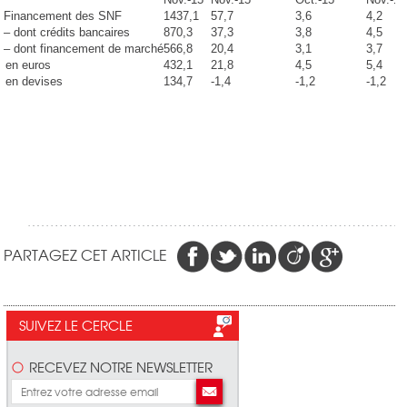
Financement des SNF
1437,1
57,7
3,6
4,2
– dont crédits bancaires
870,3
37,3
3,8
4,5
– dont financement de marché
566,8
20,4
3,1
3,7
en euros
432,1
21,8
4,5
5,4
en devises
134,7
-1,4
-1,2
-1,2
PARTAGEZ CET ARTICLE
SUIVEZ LE CERCLE
RECEVEZ NOTRE NEWSLETTER