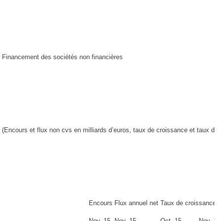
Financement des sociétés non financières
(Encours et flux non cvs en milliards d’euros, taux de croissance et taux d’i
Encours
Flux annuel net
Taux de croissance 
Nov.-15
Nov.-15
Oct.-15
Nov.-15