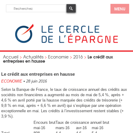
MENU
Le crédit aux
Accueil
>
Actualités
>
Economie
>
2016
>
entreprises en hausse
Le crédit aux entreprises en hausse
ECONOMIE
•
28 juin 2016
Selon la Banque de France, le taux de croissance annuel des crédits aux
sociétés non financières a augmenté au mois de mai de 5,4 %, après +
4,6 % en avril porté par la hausse marquée des crédits de trésorerie (+
9,8 % en mai, après + 6,6 % en avril) qui s’explique par une opération
exceptionnelle en mai. Les crédits à l’investissement restent stables (+
3,9 %).
Encours brut
Taux de croissance annuel brut
mai-16
mars-16
avr-16
mai-16