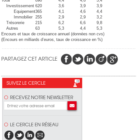
Total
898
4,4
4,6
5,4
Investissement
620
3,6
3,9
3,9
Equipement
365
4,1
4,6
4,4
Immobilier
255
2,9
2,9
3,2
Trésorerie
215
6,2
6,6
9,8
Autres
63
5,3
4,4
5,3
Encours et taux de croissance annuel (données non cvs)
(Encours en milliards d’euros, taux de croissance en %)
PARTAGEZ CET ARTICLE
SUIVEZ LE CERCLE
RECEVEZ NOTRE NEWSLETTER
LE CERCLE EN RÉSEAU