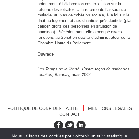
notamment à l’élaboration des lois Fillon sur la
réforme des retraites, à la réforme de l’assurance
maladie, au plan de cohésion sociale, à la loi sur le
droit au logement et aux chantiers présidentiels (plan
cancer, droits des personnes en situation de
handicap). Précédemment elle a occupé divers
fonctions au Sénat en qualité d’administrateur de la
Chambre Haute du Parlement.
Ouvrage
Les Temps de la liberté. L’autre façon de parler des
retraites
, Ramsay, mars 2002.
POLITIQUE DE CONFIDENTIALITÉ
MENTIONS LÉGALES
CONTACT
recevez nos newsletters
Nous utilisons des cookies pour obtenir un suivi statistique