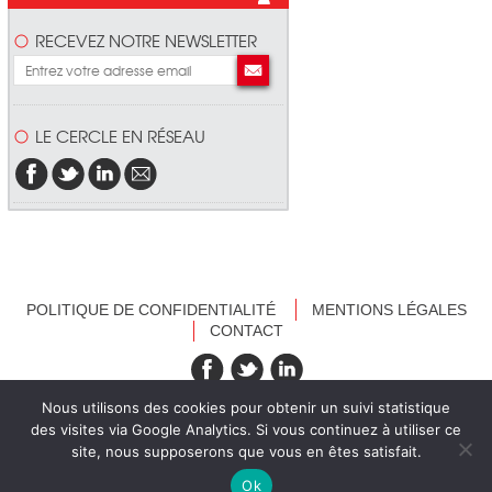
RECEVEZ NOTRE NEWSLETTER
LE CERCLE EN RÉSEAU
POLITIQUE DE CONFIDENTIALITÉ
MENTIONS LÉGALES
CONTACT
recevez nos newsletters
Nous utilisons des cookies pour obtenir un suivi statistique
des visites via Google Analytics. Si vous continuez à utiliser ce
site, nous supposerons que vous en êtes satisfait.
Ok