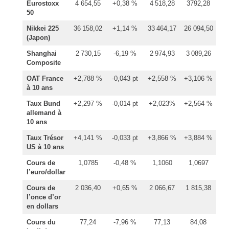
Eurostoxx
4 654,55
+0,38 %
4 518,28
3792,28
50
Nikkei 225
36 158,02
+1,14 %
33 464,17
26 094,50
(Japon)
Shanghai
2 730,15
-6,19 %
2 974,93
3 089,26
Composite
OAT France
+2,788 %
-0,043 pt
+2,558 %
+3,106 %
à 10 ans
Taux Bund
+2,297 %
-0,014 pt
+2,023%
+2,564 %
allemand à
10 ans
Taux Trésor
+4,141 %
-0,033 pt
+3,866 %
+3,884 %
US à 10 ans
Cours de
1,0785
-0,48 %
1,1060
1,0697
l’euro/dollar
Cours de
2 036,40
+0,65 %
2 066,67
1 815,38
l’once d’or
en dollars
Cours du
77,24
-7,96 %
77,13
84,08