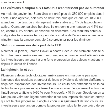
marche en avant.
Les créations d’emploi aux Etats-Unis n’en finissent pas de surprendre
Au mois de janvier, les Etats-Unis ont créé plus de 350 000 emplois dans le
secteur non agricole, soit près de deux fois plus que ce que les 185 000
attendues. Le taux de chômage est resté stable à 3,7% de la population
active. Quant aux salaires horaires, ils ont connu une hausse de 4,5% sur u
an, contre 4,1% attendu et observé en décembre. Ces résultats obtenus
malgré des taux élevés témoignent de la vitalité de l’économie américaine. I
n’incitent pas la banque centrale à se précipiter pour les diminuer.
Statu quo monétaire de la part de la FED
Mercredi 31 janvier, Jerome Powell a écarté l’idée d’une première baisse des
taux directeurs américains en mars, une perspective qui avait été anticipée 
les investisseurs amenant à une forte progression des valeurs « actions »
depuis le début de l’année.
La hightech, in et out
Plusieurs valeurs technologiques américaines ont marqué le pas avec
l’annonce des résultats et surtout de leurs prévisions de chiffre d’affaires en-
deçà des espérances des investisseurs. Le cours des entreprises de la haut
technologie a progressé rapidement en un an avec l’engouement autour de
l’intelligence artificielle (+60 % pour Microsoft, +40 % pour Google en un an)
Une pause voire une légère correction n’est pas impossible pour les entrepri
qui ont le plus progressé. Google a connu un ajustement de son cours les
investisseurs prenant en compte la progression plus lente que prévu de ses