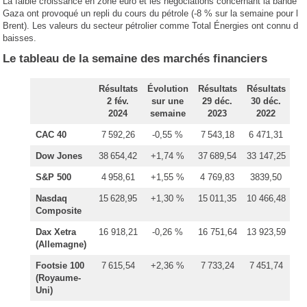
La faible croissance en zone euro et les négociations concernant la bande d
Gaza ont provoqué un repli du cours du pétrole (-8 % sur la semaine pour le
Brent). Les valeurs du secteur pétrolier comme Total Énergies ont connu de
baisses.
Le tableau de la semaine des marchés financiers
Résultats
Évolution
Résultats
Résultats
2 fév.
sur une
29 déc.
30 déc.
2024
semaine
2023
2022
CAC 40
7 592,26
-0,55 %
7 543,18
6 471,31
Dow Jones
38 654,42
+1,74 %
37 689,54
33 147,25
S&P 500
4 958,61
+1,55 %
4 769,83
3839,50
Nasdaq
15 628,95
+1,30 %
15 011,35
10 466,48
Composite
Dax Xetra
16 918,21
-0,26 %
16 751,64
13 923,59
(Allemagne)
Footsie 100
7 615,54
+2,36 %
7 733,24
7 451,74
(Royaume-
Uni)