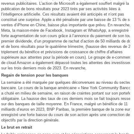
revenus publicitaires. L’action de Microsoft a également souffert malgré la
publication de bons résultats pour 2023 tirés par ses activités liées à
l’intelligence artificielle. Ces résultats avaient été anticipés et n’ont pas
constitué une surprise. Apple a été pénalisée par une baisse de 13 % de se
ventes d’iPhone en Chine, baisse plus importante que prévu. En revanche,
Meta, la maison-mère de Facebook, Instagram et WhatsApp, a enregistré u
forte augmentation de son cours grâce à l’annonce du paiement de son tout
premier dividende, d’un programme de rachat d’action de 50 milliards de doll
et de bons résultats pour le quatrième trimestre, (hausse des revenus de 25
triplement du bénéfice et prévisions de croissance de chiffre d’affaires
supérieure aux attentes pour la période en cours). Le groupe de e-commerce
de cloud Amazon a également dépassé toutes les attentes des investisseur
sur les trois derniers mois de 2023. En revanche,
Regain de tension pour les banques
La semaine a été marquée par quelques déconvenues au niveau du secteur
bancaire. Le cours de la banque américaine « New York Community Bancorp
a chuté en milieu de semaine, en raison de craintes portant sur son portefeui
obligataire. La hausse des taux de ces derniers mois se fait toujours ressent
sur des banques de taille moyenne. En France, malgré un bénéfice de 11
milliards d’euros en 2023, BNP Paribas, la première banque de la zone euro,
enregistré une forte baisse du cours de son action après une correction des
objectifs par la direction générale.
Le brut en retrait