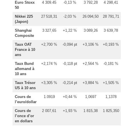
Euro Stoxx
4 309.45
-0,13 %
3 792,28
4 298,41
50
Nikkei 225
27 518,31
-2,03 %
26 094,50
28 791,71
(Japon)
Shanghai
3 327,65
+1,22 %
3 089,26
3 639,78
Composite
Taux OAT
+2,700 %
-0,094 pt
+3,106 %
+0,193 %
France à 10
ans
Taux Bund
+2,174 %
-0,118 pt
+2,564 %
-0,181 %
allemand à
10 ans
Taux Trésor
+3,305 %
-0,214 pt
+3,884 %
+1,505 %
US à 10 ans
Cours de
1.0919
+0,44 %
1,0697
1,1378
l’euro/dollar
Cours de
2 007,61
+1,93 %
1 815,38
1 825,350
l’once d’or
en dollars