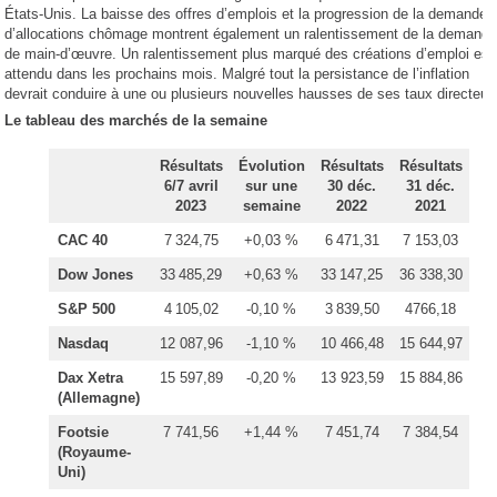
États-Unis. La baisse des offres d’emplois et la progression de la demande
d’allocations chômage montrent également un ralentissement de la demand
de main-d’œuvre. Un ralentissement plus marqué des créations d’emploi est
attendu dans les prochains mois. Malgré tout la persistance de l’inflation
devrait conduire à une ou plusieurs nouvelles hausses de ses taux directeur
Le tableau des marchés de la semaine
Résultats
Évolution
Résultats
Résultats
6/7 avril
sur une
30 déc.
31 déc.
2023
semaine
2022
2021
CAC 40
7 324,75
+0,03 %
6 471,31
7 153,03
Dow Jones
33 485,29
+0,63 %
33 147,25
36 338,30
S&P 500
4 105,02
-0,10 %
3 839,50
4766,18
Nasdaq
12 087,96
-1,10 %
10 466,48
15 644,97
Dax Xetra
15 597,89
-0,20 %
13 923,59
15 884,86
(Allemagne)
Footsie
7 741,56
+1,44 %
7 451,74
7 384,54
(Royaume-
Uni)