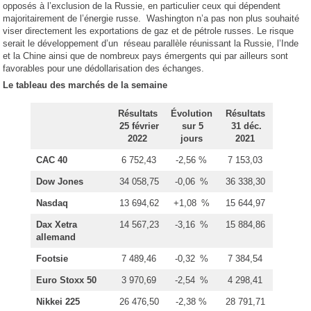
opposés à l’exclusion de la Russie, en particulier ceux qui dépendent
majoritairement de l’énergie russe. Washington n’a pas non plus souhaité
viser directement les exportations de gaz et de pétrole russes. Le risque
serait le développement d’un réseau parallèle réunissant la Russie, l’Inde
et la Chine ainsi que de nombreux pays émergents qui par ailleurs sont
favorables pour une dédollarisation des échanges.
Le tableau des marchés de la semaine
Résultats
Évolution
Résultats
25 février
sur 5
31 déc.
2022
jours
2021
CAC 40
6 752,43
-2,56 %
7 153,03
Dow Jones
34 058,75
-0,06 %
36 338,30
Nasdaq
13 694,62
+1,08 %
15 644,97
Dax Xetra
14 567,23
-3,16 %
15 884,86
allemand
Footsie
7 489,46
-0,32 %
7 384,54
Euro Stoxx 50
3 970,69
-2,54 %
4 298,41
Nikkei 225
26 476,50
-2,38 %
28 791,71