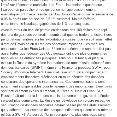
que les sanctions occidentales contre la Russie n’auront qu’un impact
limité sur l’économie mondiale. Les Etats-Unis moins exposés que
l’Europe, en particulier en ce qui concerne l’approvisionnement
énergétique, ont mieux résisté. Le Dow Jones n’a perdu sur la semaine de
0,06 % après une hausse de 2,51 % vendredi. Malgré l’affaire
ukrainienne, le Nasdaq a gagné plus de 1 % sur cinq jours.
Avec le retour du baril de pétrole en dessous des 100 dollars et le repli
des prix du gaz, dès vendredi, il semblerait que les traders anticipent des
perturbations limitées sur les exportations russes, que ce soit sous l’effet
direct de l’invasion ou du fait des sanctions imposées. Les mesures
annoncées par les Etats-Unis et l’Union européenne ne sont en effet pas
aussi fortes que redouté. Les Occidentaux ont ciblé plus durement les
banques et les entreprises publiques, sans pour autant aller jusqu’à
exclure la Russie du système international de transmission sécurisé des
données bancaires (SWIFT) même si la France l’a proposé. SWIFT pour
Society Worldwide Interbank Financial Telecommunication permet aux
établissements financiers d’échanger en toute sécurité des données
concernant des opérations interbancaires. Ces communications sont
notamment indispensables pour le paiement des importations. Deux pays
sont actuellement exclus du réseau, la Corée du Nord et l’Iran. Si la
Russie était mis sur la liste des bannis, les ventes de gaz et de pétrole
seraient plus complexes. La Russie qui développe son propre réseau de
sécurisation de données bancaires devrait passer par des établissement
qui y adhérent, par exemple des banques indiennes qui sont elles-mêmes
reliées à SWIFT. Au sein de l’Union européenne, plusieurs pays sont