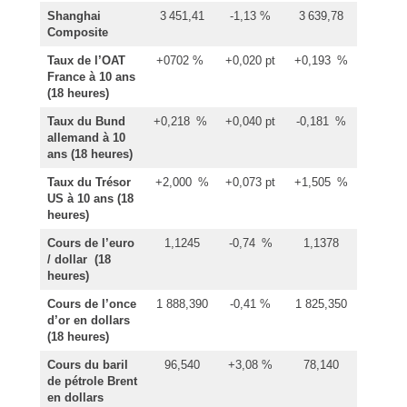
Shanghai
3 451,41
-1,13 %
3 639,78
Composite
Taux de l’OAT
+0702 %
+0,020 pt
+0,193 %
France à 10 ans
(18 heures)
Taux du Bund
+0,218 %
+0,040 pt
-0,181 %
allemand à 10
ans
(18 heures)
Taux du Trésor
+2,000 %
+0,073 pt
+1,505 %
US à 10 ans (18
heures)
Cours de l’euro
1,1245
-0,74 %
1,1378
/ dollar
(18
heures)
Cours de l’once
1 888,390
-0,41 %
1 825,350
d’or en dollars
(18 heures)
Cours du baril
96,540
+3,08 %
78,140
de pétrole Brent
en dollars