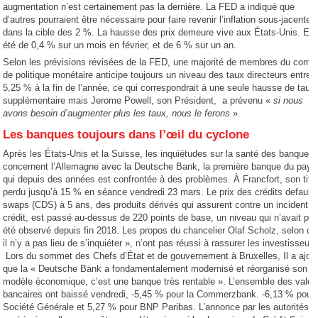
augmentation n’est certainement pas la dernière. La FED a indiqué que
d’autres pourraient être nécessaire pour faire revenir l’inflation sous-jacente
dans la cible des 2 %. La hausse des prix demeure vive aux États-Unis. Ell
été de 0,4 % sur un mois en février, et de 6 % sur un an.
Selon les prévisions révisées de la FED, une majorité de membres du comit
de politique monétaire anticipe toujours un niveau des taux directeurs entre 5
5,25 % à la fin de l’année, ce qui correspondrait à une seule hausse de taux
supplémentaire mais Jerome Powell, son Président, a prévenu «
si nous
avons besoin d’augmenter plus les taux, nous le ferons
».
Les banques toujours dans l’œil du cyclone
Après les États-Unis et la Suisse, les inquiétudes sur la santé des banques
concernent l’Allemagne avec la Deutsche Bank, la première banque du pays
qui depuis des années est confrontée à des problèmes. À Francfort, son titr
perdu jusqu’à 15 % en séance vendredi 23 mars. Le prix des crédits default
swaps (CDS) à 5 ans, des produits dérivés qui assurent contre un incident d
crédit, est passé au-dessus de 220 points de base, un niveau qui n’avait plu
été observé depuis fin 2018. Les propos du chancelier Olaf Scholz, selon qu
il n’y a pas lieu de s’inquiéter », n’ont pas réussi à rassurer les investisseurs
Lors du sommet des Chefs d’État et de gouvernement à Bruxelles, Il a ajou
que la « Deutsche Bank a fondamentalement modernisé et réorganisé son
modèle économique, c’est une banque très rentable ». L’ensemble des valeu
bancaires ont baissé vendredi, -5,45 % pour la Commerzbank. -6,13 % pour 
Société Générale et 5,27 % pour BNP Paribas. L’annonce par les autorités