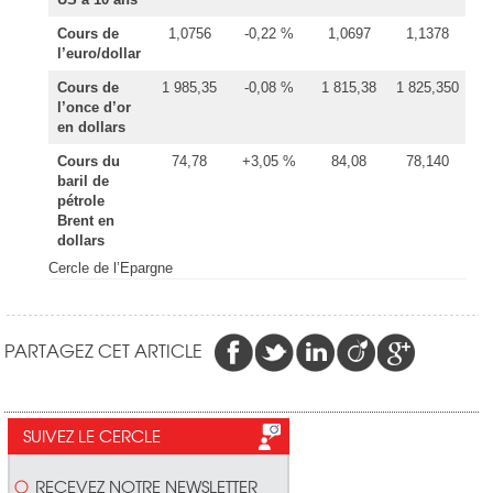
Cours de
1,0756
-0,22 %
1,0697
1,1378
l’euro/dollar
Cours de
1 985,35
-0,08 %
1 815,38
1 825,350
l’once d’or
en dollars
Cours du
74,78
+3,05 %
84,08
78,140
baril de
pétrole
Brent en
dollars
Cercle de l’Epargne
PARTAGEZ CET ARTICLE
SUIVEZ LE CERCLE
RECEVEZ NOTRE NEWSLETTER