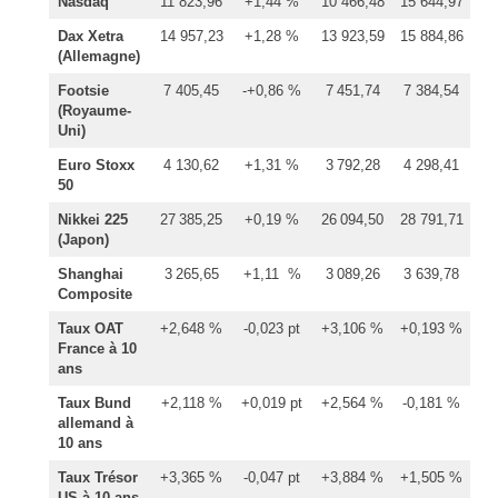
Nasdaq
11 823,96
+1,44 %
10 466,48
15 644,97
Dax Xetra
14 957,23
+1,28 %
13 923,59
15 884,86
(Allemagne)
Footsie
7 405,45
-+0,86 %
7 451,74
7 384,54
(Royaume-
Uni)
Euro Stoxx
4 130,62
+1,31 %
3 792,28
4 298,41
50
Nikkei 225
27 385,25
+0,19 %
26 094,50
28 791,71
(Japon)
Shanghai
3 265,65
+1,11 %
3 089,26
3 639,78
Composite
Taux OAT
+2,648 %
-0,023 pt
+3,106 %
+0,193 %
France à 10
ans
Taux Bund
+2,118 %
+0,019 pt
+2,564 %
-0,181 %
allemand à
10 ans
Taux Trésor
+3,365 %
-0,047 pt
+3,884 %
+1,505 %
US à 10 ans