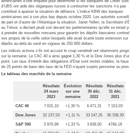
américaines d’une enquête pour déterminer si les banquiers de Crédit Suisse
d’UBS ont aidé des oligarques russes à contourner les sanctions n’a pas
contribué à apaiser la situation de défiance. L’indice KBW des banques
américaines est à son plus bas depuis octobre 2020. Les autorités surveillen
de part et d’autre de l’Atlantique la situation. Janet Yellen, la Secrétaire d’Ét
au Trésor, a déclaré jeudi soir devant les parlementaires qu’elle se tenait prê
à prendre de nouvelles mesures pour garantir les dépôts bancaires contredis
ses propos de la veille selon lesquels elle avait écarté toute extension sur le
dépôts au-delà du seuil en vigueur de 250 000 dollars.
Les indices actions s’ils ont accusé le coup vendredi ont néanmoins progre
sur la semaine. Le CAC 40 a ainsi gagné 1,30 % et le Dow Jones plus d’un
point. Les taux d’intérêt des obligations d’Etat sont restés stables, la hauss
de 25 points de base des taux de la FED n’ayant surpris personne ou presqu
Le tableau des marchés de la semaine
Résultats
Évolution
Résultats
Résultats
24 mars
sur une
30 déc.
31 déc.
2023
semaine
2022
2021
CAC 40
7 015,10
+1,30 %
6 471,31
7 153,03
Dow Jones
32 237,53
+1,11 %
33 147,25
36 338,30
S&P 500
3 970,99
+1,33 %
3 839,50
4766,18