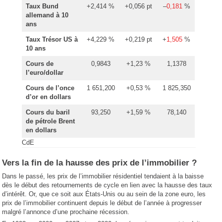
Taux Bund
+2,414 %
+0,056 pt
–
0,181
%
allemand à 10
ans
Taux Trésor US à
+4,229 %
+0,219 pt
+
1,505
%
10 ans
Cours de
0,9843
+1,23 %
1,1378
l’euro/dollar
Cours de l’once
1 651,200
+0,53 %
1 825,350
d’or en dollars
Cours du baril
93,250
+1,59 %
78,140
de pétrole Brent
en dollars
CdE
Vers la fin de la hausse des prix de l’immobilier ?
Dans le passé, les prix de l’immobilier résidentiel tendaient à la baisse
dès le début des retournements de cycle en lien avec la hausse des taux
d’intérêt. Or, que ce soit aux États-Unis ou au sein de la zone euro, les
prix de l’immobilier continuent depuis le début de l’année à progresser
malgré l’annonce d’une prochaine récession.