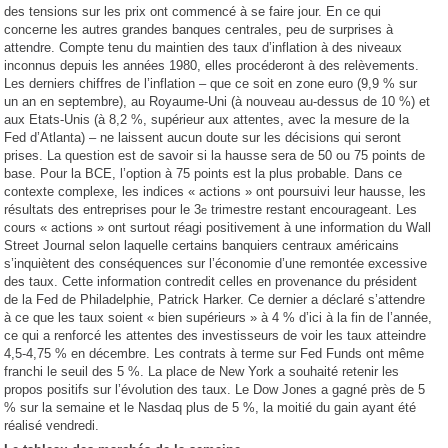
des tensions sur les prix ont commencé à se faire jour. En ce qui
concerne les autres grandes banques centrales, peu de surprises à
attendre. Compte tenu du maintien des taux d’inflation à des niveaux
inconnus depuis les années 1980, elles procéderont à des relèvements.
Les derniers chiffres de l’inflation – que ce soit en zone euro (9,9 % sur
un an en septembre), au Royaume-Uni (à nouveau au-dessus de 10 %) et
aux Etats-Unis (à 8,2 %, supérieur aux attentes, avec la mesure de la
Fed d’Atlanta) – ne laissent aucun doute sur les décisions qui seront
prises. La question est de savoir si la hausse sera de 50 ou 75 points de
base. Pour la BCE, l’option à 75 points est la plus probable. Dans ce
contexte complexe, les indices « actions » ont poursuivi leur hausse, les
résultats des entreprises pour le 3
trimestre restant encourageant. Les
e
cours « actions » ont surtout réagi positivement à une information du Wall
Street Journal selon laquelle certains banquiers centraux américains
s’inquiètent des conséquences sur l’économie d’une remontée excessive
des taux. Cette information contredit celles en provenance du président
de la Fed de Philadelphie, Patrick Harker. Ce dernier a déclaré s’attendre
à ce que les taux soient « bien supérieurs » à 4 % d’ici à la fin de l’année,
ce qui a renforcé les attentes des investisseurs de voir les taux atteindre
4,5-4,75 % en décembre. Les contrats à terme sur Fed Funds ont même
franchi le seuil des 5 %. La place de New York a souhaité retenir les
propos positifs sur l’évolution des taux. Le Dow Jones a gagné près de 5
% sur la semaine et le Nasdaq plus de 5 %, la moitié du gain ayant été
réalisé vendredi.