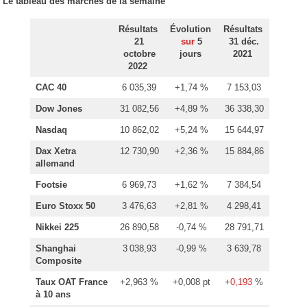
Le tableau des marchés de la semaine
Résultats
Évolution
Résultats
21
sur
5
31 déc.
octobre
jours
2021
2022
CAC 40
6 035,39
+1,74 %
7 153,03
Dow Jones
31 082,56
+4,89 %
36 338,30
Nasdaq
10 862,02
+5,24 %
15 644,97
Dax Xetra
12 730,90
+2,36 %
15 884,86
allemand
Footsie
6 969,73
+1,62 %
7 384,54
Euro Stoxx 50
3 476,63
+2,81 %
4 298,41
Nikkei 225
26 890,58
-0,74 %
28 791,71
Shanghai
3 038,93
-0,99 %
3 639,78
Composite
Taux OAT France
+2,963 %
+0,008 pt
+
0,193
%
à 10 ans