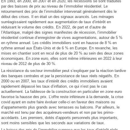
En 1993, en 2000, en 2007 et en 2020, les récessions se sont traduites
par des baisses de prix au niveau de l’immobilier résidentiel. Le
retournement des prix de l’immobilier intervenait généralement dès le
début des crises. Il en était un des signaux avancés. Les ménages
surréagissaient rapidement aux augmentation de taux d’intérêt en
réduisant le volume des crédits. En 2022, de part et d’autre de
l’Atlantique, malgré des signes manifestes de récession, l’immobilier
résidentiel continue d’enregistrer de vives augmentations, autour de 5 %
en rythme annuel. Les crédits immobiliers sont en hausse de 8 % en
rythme annuel aux États-Unis et de 6 % en Europe. En revanche, les
mises en chantier sont en recul de plus de 20 % au sein des deux zones
économiques. En zone euro, elles sont même inférieures en 2022 à leur
niveau de 2012 de plus de 30 %.
La résistance du secteur immobilier peut s’expliquer par la réaction tardive
des banques centrales et par la persistance de taux réels négatifs. En
2000 ou en 2007, les taux d’intérêt des crédits immobiliers avaient
rapidement dépassé les taux d’inflation, ce qui n’est pas le cas
actuellement. La faiblesse de la construction en particulier en zone euro
favorise la hausse des prix. L’offre reste inférieure à la demande, la crise
covid ayant en outre faire évoluer celle-ci en faveur des maisons ou
d’appartements plus grands avec terrasses ou balcons. Par ailleurs, le
marché est tenu par des acquéreurs-vendeurs et non par les primo-
accédants. Les premiers, dotés d’apports personnels plus importants,
sont moins sensibles que les seconds aux variations de taux.
La baisse des prix de l’immobilier suppose que les taux d’intérêt réels