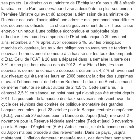
ses projets. La démission du ministre de l’Echiquier n’a pas suffi à rétablir
la situation. Le Parti conservateur divisé a décidé de ne plus soutenir sa
Première Ministre qui avait dû accepter la démission de sa ministre de
l’Intérieur accusée d’avoir utilisé une adresse mail personnel pour diffuser
des documents officiels. La chute du gouvernement de Liz Truss laisse
entrevoir un retour à une politique économique et budgétaire plus
orthodoxe. Les taux des emprunts de l’Etat britannique à 30 ans sont
ainsi retombés à 4 % après avoir dépassé 5 %. Sur les principaux
marchés obligataires, les taux des obligations souveraines se tendent à
nouveau. Le mouvement demeure à la hausse sur les taux des emprunts
d’Etat. Celui de l’OAT à 10 ans a dépassé dans la semaine la barre des
3 %, à son plus haut niveau depuis 2012. Aux Etats-Unis, les taux
souverains de même échéance dépassent désormais 4,2 % et reviennent
aux niveaux qui étaient les leurs en 2008 pendant la crise des subprimes
et avant l’effondrement de Lehman Brothers. Le taux du Bund allemand
de même maturité se situait autour de 2,415 %. Cette semaine, il a
dépassé 2,5 % en séance, un point haut qui n’avait pas été atteint depuis
2011. La poursuite de la hausse des taux souverains intervient avant le
cycle des réunions des comités de politique monétaire des grandes
banques centrales : jeudi 28 octobre pour la Banque centrale européenne
(BCE), vendredi 29 octobre pour la Banque du Japon (BoJ), mercredi 2
novembre pour la Réserve fédérale américaine (Fed) et jeudi 3 novembre
pour la Banque d’Angleterre (BoE). Actuellement, seule la banque centrale
du Japon n’a pas procédé à des relèvements. Dans ce pays, jusqu’à
maintenant, l’inflation demeurait mesurée mais, ces dernières semaines,