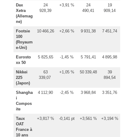
Dax
24
+3,91 %
24
19
Xetra
928,39
490,41
909,14
(Allemag
ne)
Footsie
10 466,26
+2,66 %
9 931,38
7 451,74
100
(Royaum
e-Uni)
Eurosto
5 825,65
-1,45 %
5 791,41
4 895,98
xx 50
Nikkei
63
+1,05 %
50 339,48
39
225
339,07
894,54
(Japon)
Shangha
4 112,90
-2,45 %
3 968,84
3 351,76
i
Compos
ite
Taux
+3,817 %
-0,141 pt
+3,561 %
+3,194 %
OAT
France à
10 ans