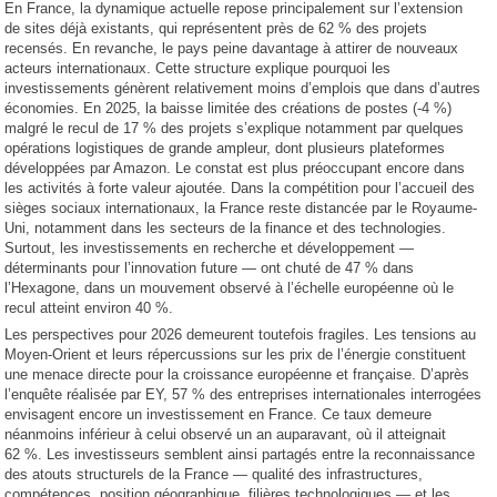
En France, la dynamique actuelle repose principalement sur l’extension
de sites déjà existants, qui représentent près de 62 % des projets
recensés. En revanche, le pays peine davantage à attirer de nouveaux
acteurs internationaux. Cette structure explique pourquoi les
investissements génèrent relativement moins d’emplois que dans d’autres
économies. En 2025, la baisse limitée des créations de postes (-4 %)
malgré le recul de 17 % des projets s’explique notamment par quelques
opérations logistiques de grande ampleur, dont plusieurs plateformes
développées par Amazon. Le constat est plus préoccupant encore dans
les activités à forte valeur ajoutée. Dans la compétition pour l’accueil des
sièges sociaux internationaux, la France reste distancée par le Royaume-
Uni, notamment dans les secteurs de la finance et des technologies.
Surtout, les investissements en recherche et développement —
déterminants pour l’innovation future — ont chuté de 47 % dans
l’Hexagone, dans un mouvement observé à l’échelle européenne où le
recul atteint environ 40 %.
Les perspectives pour 2026 demeurent toutefois fragiles. Les tensions au
Moyen-Orient et leurs répercussions sur les prix de l’énergie constituent
une menace directe pour la croissance européenne et française. D’après
l’enquête réalisée par EY, 57 % des entreprises internationales interrogées
envisagent encore un investissement en France. Ce taux demeure
néanmoins inférieur à celui observé un an auparavant, où il atteignait
62 %. Les investisseurs semblent ainsi partagés entre la reconnaissance
des atouts structurels de la France — qualité des infrastructures,
compétences, position géographique, filières technologiques — et les