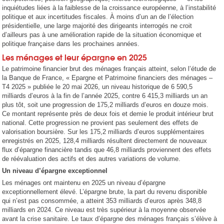
inquiétudes liées à la faiblesse de la croissance européenne, à l’instabilité
politique et aux incertitudes fiscales. À moins d’un an de l’élection
présidentielle, une large majorité des dirigeants interrogés ne croit
d’ailleurs pas à une amélioration rapide de la situation économique et
politique française dans les prochaines années.
Les ménages et leur épargne en 2025
Le patrimoine financier brut des ménages français atteint, selon l’étude de
la Banque de France, « Epargne et Patrimoine financiers des ménages –
T4 2025 » publiée le 20 mai 2026, un niveau historique de 6 590,5
milliards d’euros à la fin de l’année 2025, contre 6 415,3 milliards un an
plus tôt, soit une progression de 175,2 milliards d’euros en douze mois.
Ce montant représente près de deux fois et demie le produit intérieur brut
national. Cette progression ne provient pas seulement des effets de
valorisation boursière. Sur les 175,2 milliards d’euros supplémentaires
enregistrés en 2025, 128,4 milliards résultent directement de nouveaux
flux d’épargne financière tandis que 46,8 milliards proviennent des effets
de réévaluation des actifs et des autres variations de volume.
Un niveau d’épargne exceptionnel
Les ménages ont maintenu en 2025 un niveau d’épargne
exceptionnellement élevé. L’épargne brute, la part du revenu disponible
qui n’est pas consommée, a atteint 353 milliards d’euros après 348,8
milliards en 2024. Ce niveau est très supérieur à la moyenne observée
avant la crise sanitaire. Le taux d’épargne des ménages français s’élève à