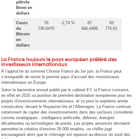
pétrole
Brent en
dollars
Cours
76
-2,74 %
87
93
du
736,6470
566,4406
776,61
Bitcoin
en
dollars
La France toujours le pays européen préféré des
investisseurs internationaux
À l’approche du sommet Choose France du 1er juin, la France peut
s’enorgueillir de rester le premier pays d’accueil des investisseurs
internationaux en Europe.
Selon le baromètre annuel publié par le cabinet EY, la France conserve,
en effet en 2025 sa position de première destination européenne pour les
projets d’investissements internationaux, et ce pour la septième année
consécutive, devant le Royaume-Uni et l’Allemagne. La France continue
notamment de capter des investissements dans des secteurs considérés
comme stratégiques : intelligence artificielle, défense, énergies
décarbonées ou technologies de pointe. Les projets annoncés devraient
permettre la création d’environ 28 000 emplois, un chiffre jugé
encourageant alors que le chômage est repassé au-dessus du seuil des