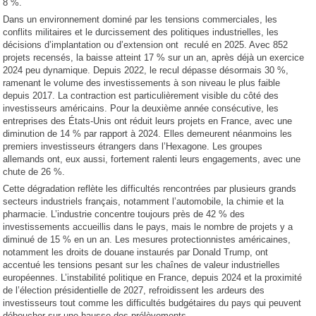
8 %.
Dans un environnement dominé par les tensions commerciales, les
conflits militaires et le durcissement des politiques industrielles, les
décisions d’implantation ou d’extension ont reculé en 2025. Avec 852
projets recensés, la baisse atteint 17 % sur un an, après déjà un exercice
2024 peu dynamique. Depuis 2022, le recul dépasse désormais 30 %,
ramenant le volume des investissements à son niveau le plus faible
depuis 2017. La contraction est particulièrement visible du côté des
investisseurs américains. Pour la deuxième année consécutive, les
entreprises des États-Unis ont réduit leurs projets en France, avec une
diminution de 14 % par rapport à 2024. Elles demeurent néanmoins les
premiers investisseurs étrangers dans l’Hexagone. Les groupes
allemands ont, eux aussi, fortement ralenti leurs engagements, avec une
chute de 26 %.
Cette dégradation reflète les difficultés rencontrées par plusieurs grands
secteurs industriels français, notamment l’automobile, la chimie et la
pharmacie. L’industrie concentre toujours près de 42 % des
investissements accueillis dans le pays, mais le nombre de projets y a
diminué de 15 % en un an. Les mesures protectionnistes américaines,
notamment les droits de douane instaurés par Donald Trump, ont
accentué les tensions pesant sur les chaînes de valeur industrielles
européennes. L’instabilité politique en France, depuis 2024 et la proximité
de l’élection présidentielle de 2027, refroidissent les ardeurs des
investisseurs tout comme les difficultés budgétaires du pays qui peuvent
déboucher sur une hausse des prélèvements.