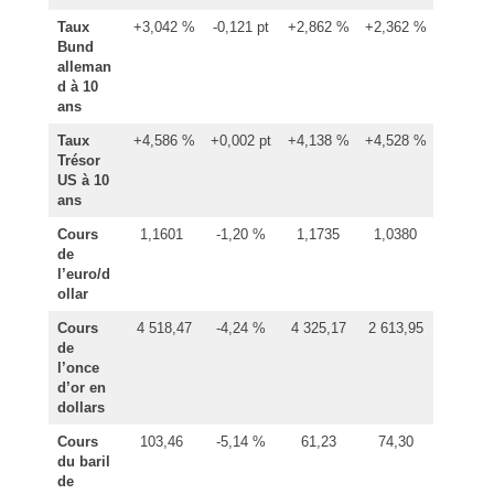
Taux
+3,042 %
-0,121 pt
+2,862 %
+2,362 %
Bund
alleman
d à 10
ans
Taux
+4,586 %
+0,002 pt
+4,138 %
+4,528 %
Trésor
US à 10
ans
Cours
1,1601
-1,20 %
1,1735
1,0380
de
l’euro/d
ollar
Cours
4 518,47
-4,24 %
4 325,17
2 613,95
de
l’once
d’or en
dollars
Cours
103,46
-5,14 %
61,23
74,30
du baril
de