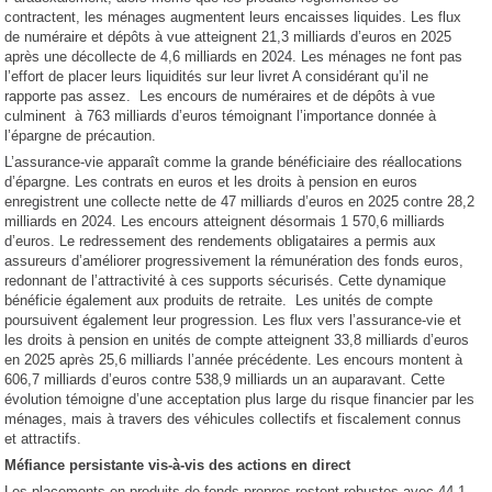
contractent, les ménages augmentent leurs encaisses liquides. Les flux
de numéraire et dépôts à vue atteignent 21,3 milliards d’euros en 2025
après une décollecte de 4,6 milliards en 2024. Les ménages ne font pas
l’effort de placer leurs liquidités sur leur livret A considérant qu’il ne
rapporte pas assez. Les encours de numéraires et de dépôts à vue
culminent à 763 milliards d’euros témoignant l’importance donnée à
l’épargne de précaution.
L’assurance-vie apparaît comme la grande bénéficiaire des réallocations
d’épargne. Les contrats en euros et les droits à pension en euros
enregistrent une collecte nette de 47 milliards d’euros en 2025 contre 28,2
milliards en 2024. Les encours atteignent désormais 1 570,6 milliards
d’euros. Le redressement des rendements obligataires a permis aux
assureurs d’améliorer progressivement la rémunération des fonds euros,
redonnant de l’attractivité à ces supports sécurisés. Cette dynamique
bénéficie également aux produits de retraite. Les unités de compte
poursuivent également leur progression. Les flux vers l’assurance-vie et
les droits à pension en unités de compte atteignent 33,8 milliards d’euros
en 2025 après 25,6 milliards l’année précédente. Les encours montent à
606,7 milliards d’euros contre 538,9 milliards un an auparavant. Cette
évolution témoigne d’une acceptation plus large du risque financier par les
ménages, mais à travers des véhicules collectifs et fiscalement connus
et attractifs.
Méfiance persistante vis-à-vis des actions en direct
Les placements en produits de fonds propres restent robustes avec 44,1