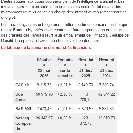
L’autre soutien aux cours boursiers vient de l’intelligence artificielle. Les
investisseurs ont plébiscité cette semaine les sociétés fabriquant des
microprocesseurs et celles en charge des infrastructures (datacenters et
énergie).
Les taux obligataires ont légèrement reflué, en fin de semaine, en Europe
et aux États-Unis, après avoir connu une forte augmentation en raison
des craintes des investisseurs d’un emballement de l’inflation. L’équipe de
Donald Trump suivrait avec attention l’évolution des taux.
Le tableau de la semaine des marchés financiers
Résultat
Évolutio
Résultat
Résultat
s
n
s
s
22 mai
sur la
31 déc.
31 déc.
2026
semaine
2025
2024
CAC 40
8 115,75
+2,21 %
8 149,50
7 380,74
Dow
50 579,70
+2,16 %
48
42 544,22
Jones
220,13
S&P 500
7 473,47
+1,01 %
6 879,57
5 881,63
Nasdaq
26 343,97
+0,56 %
23
19 310,79
Compos
372,75
ite