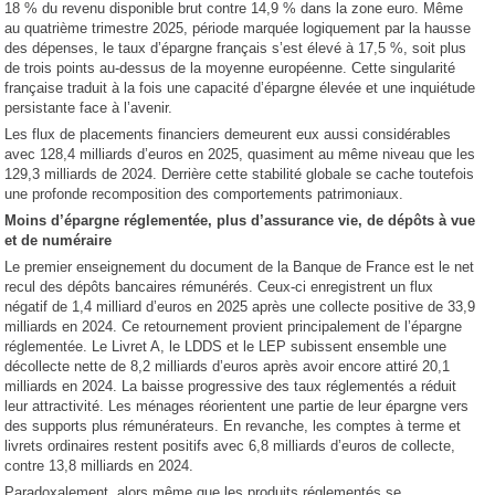
18 % du revenu disponible brut contre 14,9 % dans la zone euro. Même
au quatrième trimestre 2025, période marquée logiquement par la hausse
des dépenses, le taux d’épargne français s’est élevé à 17,5 %, soit plus
de trois points au-dessus de la moyenne européenne. Cette singularité
française traduit à la fois une capacité d’épargne élevée et une inquiétude
persistante face à l’avenir.
Les flux de placements financiers demeurent eux aussi considérables
avec 128,4 milliards d’euros en 2025, quasiment au même niveau que les
129,3 milliards de 2024. Derrière cette stabilité globale se cache toutefois
une profonde recomposition des comportements patrimoniaux.
Moins d’épargne réglementée, plus d’assurance vie, de dépôts à vue
et de numéraire
Le premier enseignement du document de la Banque de France est le net
recul des dépôts bancaires rémunérés. Ceux-ci enregistrent un flux
négatif de 1,4 milliard d’euros en 2025 après une collecte positive de 33,9
milliards en 2024. Ce retournement provient principalement de l’épargne
réglementée. Le Livret A, le LDDS et le LEP subissent ensemble une
décollecte nette de 8,2 milliards d’euros après avoir encore attiré 20,1
milliards en 2024. La baisse progressive des taux réglementés a réduit
leur attractivité. Les ménages réorientent une partie de leur épargne vers
des supports plus rémunérateurs. En revanche, les comptes à terme et
livrets ordinaires restent positifs avec 6,8 milliards d’euros de collecte,
contre 13,8 milliards en 2024.
Paradoxalement, alors même que les produits réglementés se