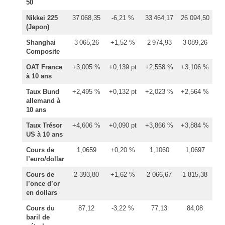
50
Nikkei 225
37 068,35
-6,21 %
33 464,17
26 094,50
(Japon)
Shanghai
3 065,26
+1,52 %
2 974,93
3 089,26
Composite
OAT France
+3,005 %
+0,139 pt
+2,558 %
+3,106 %
à 10 ans
Taux Bund
+2,495 %
+0,132 pt
+2,023 %
+2,564 %
allemand à
10 ans
Taux Trésor
+4,606 %
+0,090 pt
+3,866 %
+3,884 %
US à 10 ans
Cours de
1,0659
+0,20 %
1,1060
1,0697
l’euro/dollar
Cours de
2 393,80
+1,62 %
2 066,67
1 815,38
l’once d’or
en dollars
Cours du
87,12
-3,22 %
77,13
84,08
baril de