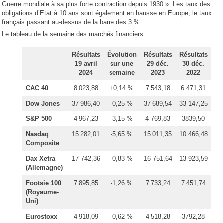
Guerre mondiale à sa plus forte contraction depuis 1930 ». Les taux des
obligations d’Etat à 10 ans sont également en hausse en Europe, le taux
français passant au-dessus de la barre des 3 %.
Le tableau de la semaine des marchés financiers
Résultats
Évolution
Résultats
Résultats
19 avril
sur une
29 déc.
30 déc.
2024
semaine
2023
2022
CAC 40
8 023,88
+0,14 %
7 543,18
6 471,31
Dow Jones
37 986,40
-0,25 %
37 689,54
33 147,25
S&P 500
4 967,23
-3,15 %
4 769,83
3839,50
Nasdaq
15 282,01
-5,65 %
15 011,35
10 466,48
Composite
Dax Xetra
17 742,36
-0,83 %
16 751,64
13 923,59
(Allemagne)
Footsie 100
7 895,85
-1,26 %
7 733,24
7 451,74
(Royaume-
Uni)
Eurostoxx
4 918,09
-0,62 %
4 518,28
3792,28