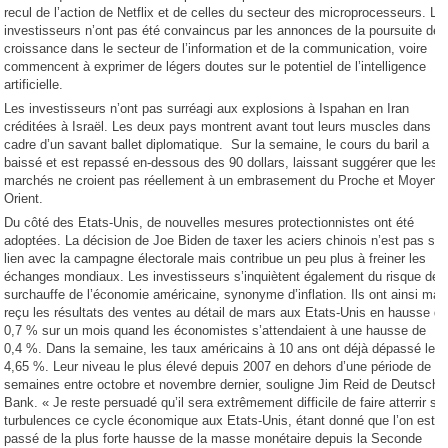
recul de l’action de Netflix et de celles du secteur des microprocesseurs. Le
investisseurs n’ont pas été convaincus par les annonces de la poursuite de 
croissance dans le secteur de l’information et de la communication, voire
commencent à exprimer de légers doutes sur le potentiel de l’intelligence
artificielle.
Les investisseurs n’ont pas surréagi aux explosions à Ispahan en Iran
créditées à Israël. Les deux pays montrent avant tout leurs muscles dans le
cadre d’un savant ballet diplomatique. Sur la semaine, le cours du baril a
baissé et est repassé en-dessous des 90 dollars, laissant suggérer que les
marchés ne croient pas réellement à un embrasement du Proche et Moyen
Orient.
Du côté des Etats-Unis, de nouvelles mesures protectionnistes ont été
adoptées. La décision de Joe Biden de taxer les aciers chinois n’est pas sa
lien avec la campagne électorale mais contribue un peu plus à freiner les
échanges mondiaux. Les investisseurs s’inquiètent également du risque de
surchauffe de l’économie américaine, synonyme d’inflation. Ils ont ainsi mal
reçu les résultats des ventes au détail de mars aux Etats-Unis en hausse d
0,7 % sur un mois quand les économistes s’attendaient à une hausse de
0,4 %. Dans la semaine, les taux américains à 10 ans ont déjà dépassé les
4,65 %. Leur niveau le plus élevé depuis 2007 en dehors d’une période de si
semaines entre octobre et novembre dernier, souligne Jim Reid de Deutsche
Bank. « Je reste persuadé qu’il sera extrêmement difficile de faire atterrir sa
turbulences ce cycle économique aux Etats-Unis, étant donné que l’on est
passé de la plus forte hausse de la masse monétaire depuis la Seconde