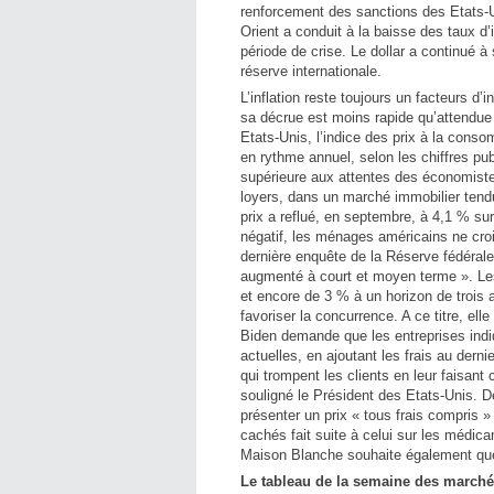
renforcement des sanctions des Etats-Un
Orient a conduit à la baisse des taux d’i
période de crise. Le dollar a continué 
réserve internationale.
L’inflation reste toujours un facteurs d’
sa décrue est moins rapide qu’attendue
Etats-Unis, l’indice des prix à la con
en rythme annuel, selon les chiffres pu
supérieure aux attentes des économistes
loyers, dans un marché immobilier tend
prix a reflué, en septembre, à 4,1 % su
négatif, les ménages américains ne croie
dernière enquête de la Réserve fédérale
augmenté à court et moyen terme ». Le
et encore de 3 % à un horizon de trois an
favoriser la concurrence. A ce titre, el
Biden demande que les entreprises indi
actuelles, en ajoutant les frais au der
qui trompent les clients en leur faisant 
souligné le Président des Etats-Unis. 
présenter un prix « tous frais compris »
cachés fait suite à celui sur les médic
Maison Blanche souhaite également que 
Le tableau de la semaine des marché