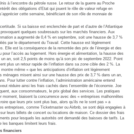
is à l’encontre du pétrole russe. Le retour de la guerre au Proche
ntérêt des obligations d’Etat qui jouent le rôle de valeur refuge en
à s’apprécier cette semaine, bénéficiant de son rôle de monnaie de
incertitude. Si sa baisse est enclenchée de part et d’autre de l’Atlantique
 provoquant quelques soubresauts sur les marchés financiers. Aux
sommation a augmenté de 0,4 % en septembre, soit une hausse de 3,7 %
bliés par le département du Travail. Cette hausse est légèrement
. Elle est la conséquence de la remontée des prix de l’énergie et des
u pour l’accès au logement. Hors énergie et alimentation, la hausse des
r un an, soit 2,5 points de moins qu’à son pic de septembre 2022. Point
nt plus un retour rapide de l’inflation dans sa zone cible des 2 %. La
 montre même « que les anticipations d’inflation ont légèrement
s ménages misent ainsi sur une hausse des prix de 3,7 % dans un an,
s. Pour lutter contre l’inflation, l’administration américaine entend
le veut réduire ainsi les frais cachés dans l’ensemble de l’économie. Joe
quent, aux consommateurs, le prix global des services. Les pratiques
nier moment, biaisent la concurrence avec des « entreprises malhonnêtes
croire que leurs prix sont plus bas, alors qu’ils ne le sont pas » a
Des entreprises, comme Ticketmaster ou Airbnb, se sont déjà engagées à
 sur leurs billets de concert ou locations de maison. Ce dossier des frais
aments pour lesquels les autorités ont demandé des baisses de tarifs. La
les banques limitent leurs frais.
s financiers