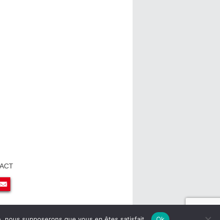
ACT
ite, nous supposerons que vous en êtes satisfait.
Ok