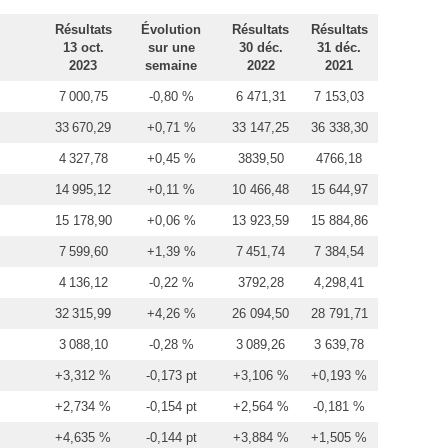
Résultats
Évolution
Résultats
Résultats
13 oct.
sur une
30 déc.
31 déc.
2023
semaine
2022
2021
7 000,75
-0,80 %
6 471,31
7 153,03
33 670,29
+0,71 %
33 147,25
36 338,30
4 327,78
+0,45 %
3839,50
4766,18
14 995,12
+0,11 %
10 466,48
15 644,97
15 178,90
+0,06 %
13 923,59
15 884,86
7 599,60
+1,39 %
7 451,74
7 384,54
4 136,12
-0,22 %
3792,28
4,298,41
32 315,99
+4,26 %
26 094,50
28 791,71
3 088,10
-0,28 %
3 089,26
3 639,78
+3,312 %
-0,173 pt
+3,106 %
+0,193 %
+2,734 %
-0,154 pt
+2,564 %
-0,181 %
+4,635 %
-0,144 pt
+3,884 %
+1,505 %