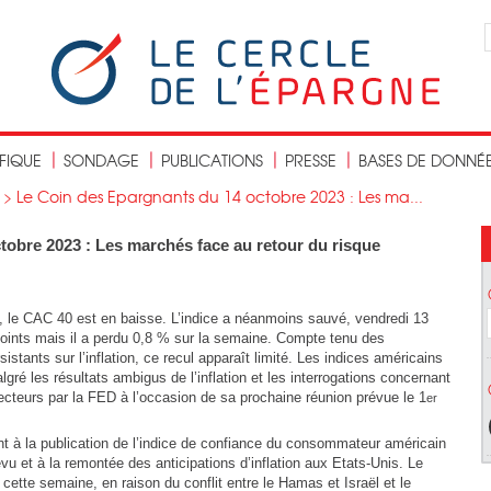
IFIQUE
SONDAGE
PUBLICATIONS
PRESSE
BASES DE DONNÉ
>
Le Coin des Epargnants du 14 octobre 2023 : Les ma...
tobre 2023 : Les marchés face au retour du risque
 le CAC 40 est en baisse. L’indice a néanmoins sauvé, vendredi 13
points mais il a perdu 0,8 % sur la semaine. Compte tenu des
tants sur l’inflation, ce recul apparaît limité. Les indices américains
ré les résultats ambigus de l’inflation et les interrogations concernant
cteurs par la FED à l’occasion de sa prochaine réunion prévue le 1
er
nt à la publication de l’indice de confiance du consommateur américain
vu et à la remontée des anticipations d’inflation aux Etats-Unis. Le
 cette semaine, en raison du conflit entre le Hamas et Israël et le