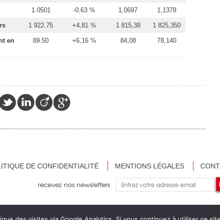
1.0501
-0,63 %
1,0697
1,1378
rs
1 922.75
+4,81 %
1 815,38
1 825,350
nt en
89.50
+6,16 %
84,08
78,140
ITIQUE DE CONFIDENTIALITÉ
MENTIONS LÉGALES
CONT
recevez nos newsletters
ique des visites via Google Analytics. Si vous continuez à utiliser ce s