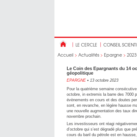
LE CERCLE
CONSEIL SCIENT
Accueil
>
Actualités
>
Epargne
>
2023
Le Coin des Epargnants du 14 oc
géopolitique
EPARGNE
•
13 octobre 2023
Pour la quatrième semaine consécutive,
octobre, in extremis la barre des 7000 
évènements en cours et des doutes persis
sont, en revanche, en légère hausse malg
une nouvelle augmentation des taux dire
novembre prochain.
Les investisseurs ont réagi négativeme
d’octobre qui s’est dégradé plus que pré
cours du baril du pétrole est en hausse,