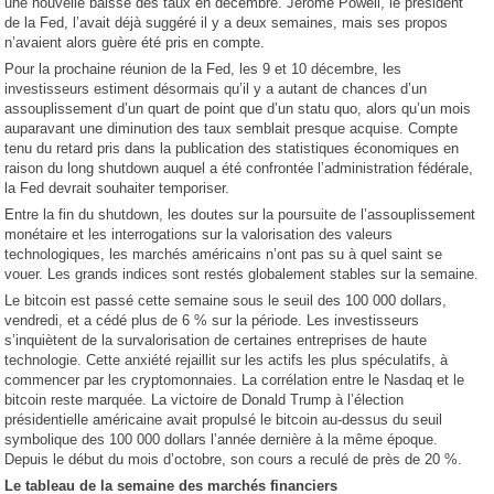
une nouvelle baisse des taux en décembre. Jerome Powell, le président
de la Fed, l’avait déjà suggéré il y a deux semaines, mais ses propos
n’avaient alors guère été pris en compte.
Pour la prochaine réunion de la Fed, les 9 et 10 décembre, les
investisseurs estiment désormais qu’il y a autant de chances d’un
assouplissement d’un quart de point que d’un statu quo, alors qu’un mois
auparavant une diminution des taux semblait presque acquise. Compte
tenu du retard pris dans la publication des statistiques économiques en
raison du long shutdown auquel a été confrontée l’administration fédérale,
la Fed devrait souhaiter temporiser.
Entre la fin du shutdown, les doutes sur la poursuite de l’assouplissement
monétaire et les interrogations sur la valorisation des valeurs
technologiques, les marchés américains n’ont pas su à quel saint se
vouer. Les grands indices sont restés globalement stables sur la semaine.
Le bitcoin est passé cette semaine sous le seuil des 100 000 dollars,
vendredi, et a cédé plus de 6 % sur la période. Les investisseurs
s’inquiètent de la survalorisation de certaines entreprises de haute
technologie. Cette anxiété rejaillit sur les actifs les plus spéculatifs, à
commencer par les cryptomonnaies. La corrélation entre le Nasdaq et le
bitcoin reste marquée. La victoire de Donald Trump à l’élection
présidentielle américaine avait propulsé le bitcoin au-dessus du seuil
symbolique des 100 000 dollars l’année dernière à la même époque.
Depuis le début du mois d’octobre, son cours a reculé de près de 20 %.
Le tableau de la semaine des marchés financiers