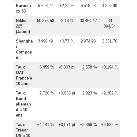
Eurosto
5 693,77
+2,29 %
4 518,28
4 895,98
xx 50
Nikkei
50 376,53
-2,18 %
33 464,17
39
225
894,54
(Japon)
Shangha
3 990,49
+0,77 %
2 974,93
3 351,76
i
Compos
ite
Taux
+3,459 %
-0,003 pt
+2,558 %
+3,194 %
OAT
France à
10 ans
Taux
+2,720 %
+0,055 pt
+2,023 %
+2,362 %
Bund
alleman
d à 10
ans
Taux
+4,141 %
+0,071 pt
+3,866 %
+4,528 %
Trésor
US à 10