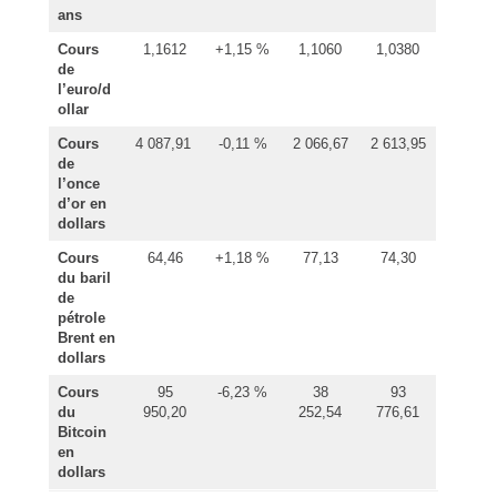
ans
Cours
1,1612
+1,15 %
1,1060
1,0380
de
l’euro/d
ollar
Cours
4 087,91
-0,11 %
2 066,67
2 613,95
de
l’once
d’or en
dollars
Cours
64,46
+1,18 %
77,13
74,30
du baril
de
pétrole
Brent en
dollars
Cours
95
-6,23 %
38
93
du
950,20
252,54
776,61
Bitcoin
en
dollars