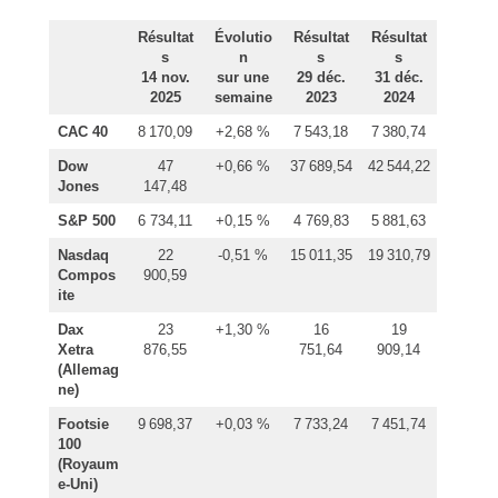
Résultat
Évolutio
Résultat
Résultat
s
n
s
s
14 nov.
sur une
29 déc.
31 déc.
2025
semaine
2023
2024
CAC 40
8 170,09
+2,68 %
7 543,18
7 380,74
Dow
47
+0,66 %
37 689,54
42 544,22
Jones
147,48
S&P 500
6 734,11
+0,15 %
4 769,83
5 881,63
Nasdaq
22
-0,51 %
15 011,35
19 310,79
Compos
900,59
ite
Dax
23
+1,30 %
16
19
Xetra
876,55
751,64
909,14
(Allemag
ne)
Footsie
9 698,37
+0,03 %
7 733,24
7 451,74
100
(Royaum
e-Uni)