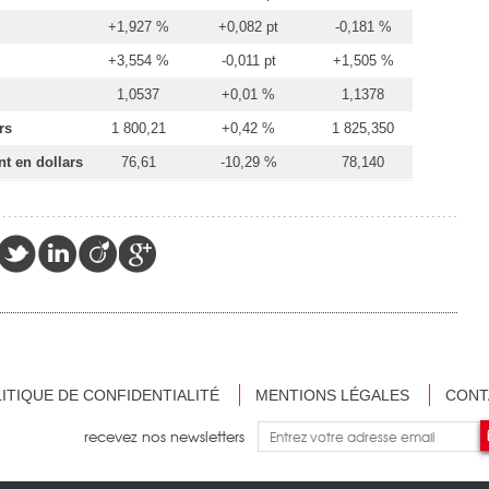
+1,927 %
+0,082 pt
-0,181 %
+3,554 %
-0,011 pt
+1,505 %
1,0537
+0,01 %
1,1378
rs
1 800,21
+0,42 %
1 825,350
nt en dollars
76,61
-10,29 %
78,140
ITIQUE DE CONFIDENTIALITÉ
MENTIONS LÉGALES
CONT
recevez nos newsletters