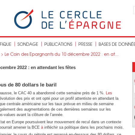
IFIQUE
SONDAGE
PUBLICATIONS
PRESSE
BASES DE DONNÉ
>
Le Coin des Epargnants du 10 décembre 2022 : en at...
embre 2022 : en attendant les fêtes
s de 80 dollars le baril
hausse, le CAC 40 a abandonné cette semaine près de 1 %.
Les
évolution des prix et ont opté pour un profil attentiste en attendant la
que centrale américaine sur les taux prévue en milieu de semaine
 également des augmentations de ces dernières semaines sur les
-values avant la clôture de l’année.
d’Etat en Europe poursuivent leur mouvement de recul dans un contexte
 pourrait amener la BCE
à
infléchir sa politique dans les prochains mois.
janvier, le cours du pétrole est repassé en-dessous des 80 dollars, ce