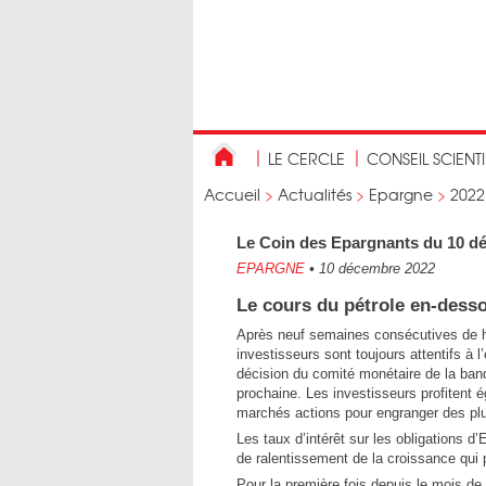
LE CERCLE
CONSEIL SCIENT
Accueil
>
Actualités
>
Epargne
>
2022
Le Coin des Epargnants du 10 déc
EPARGNE
•
10 décembre 2022
Le cours du pétrole en-dessou
Après neuf semaines consécutives de 
investisseurs sont toujours attentifs à l’
décision du comité monétaire de la ban
prochaine. Les investisseurs profitent
marchés actions pour engranger des plus
Les taux d’intérêt sur les obligations 
de ralentissement de la croissance qui
Pour la première fois depuis le mois de 