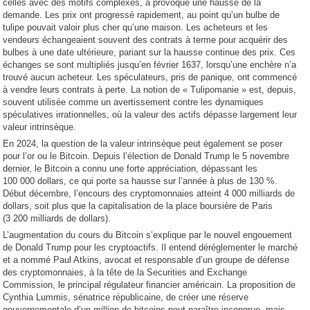
celles avec des motifs complexes, a provoqué une hausse de la
demande. Les prix ont progressé rapidement, au point qu’un bulbe de
tulipe pouvait valoir plus cher qu’une maison. Les acheteurs et les
vendeurs échangeaient souvent des contrats à terme pour acquérir des
bulbes à une date ultérieure, pariant sur la hausse continue des prix. Ces
échanges se sont multipliés jusqu’en février 1637, lorsqu’une enchère n’a
trouvé aucun acheteur. Les spéculateurs, pris de panique, ont commencé
à vendre leurs contrats à perte. La notion de « Tulipomanie » est, depuis,
souvent utilisée comme un avertissement contre les dynamiques
spéculatives irrationnelles, où la valeur des actifs dépasse largement leur
valeur intrinsèque.
En 2024, la question de la valeur intrinsèque peut également se poser
pour l’or ou le Bitcoin. Depuis l’élection de Donald Trump le 5 novembre
dernier, le Bitcoin a connu une forte appréciation, dépassant les
100 000 dollars, ce qui porte sa hausse sur l’année à plus de 130 %.
Début décembre, l’encours des cryptomonnaies atteint 4 000 milliards de
dollars, soit plus que la capitalisation de la place boursière de Paris
(3 200 milliards de dollars).
L’augmentation du cours du Bitcoin s’explique par le nouvel engouement
de Donald Trump pour les cryptoactifs. Il entend déréglementer le marché
et a nommé Paul Atkins, avocat et responsable d’un groupe de défense
des cryptomonnaies, à la tête de la Securities and Exchange
Commission, le principal régulateur financier américain. La proposition de
Cynthia Lummis, sénatrice républicaine, de créer une réserve
gouvernementale d’un million de bitcoins peut paraître incongrue, mais