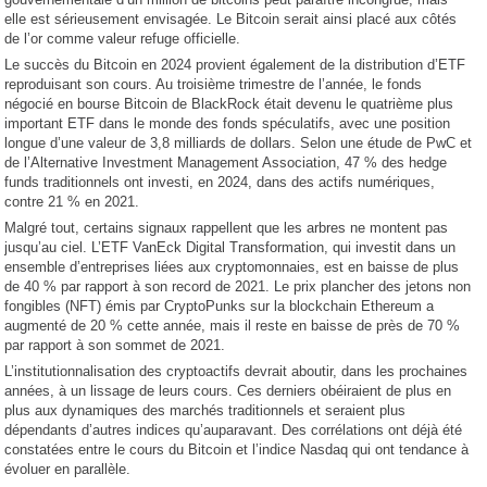
elle est sérieusement envisagée. Le Bitcoin serait ainsi placé aux côtés
de l’or comme valeur refuge officielle.
Le succès du Bitcoin en 2024 provient également de la distribution d’ETF
reproduisant son cours. Au troisième trimestre de l’année, le fonds
négocié en bourse Bitcoin de BlackRock était devenu le quatrième plus
important ETF dans le monde des fonds spéculatifs, avec une position
longue d’une valeur de 3,8 milliards de dollars. Selon une étude de PwC et
de l’Alternative Investment Management Association, 47 % des hedge
funds traditionnels ont investi, en 2024, dans des actifs numériques,
contre 21 % en 2021.
Malgré tout, certains signaux rappellent que les arbres ne montent pas
jusqu’au ciel. L’ETF VanEck Digital Transformation, qui investit dans un
ensemble d’entreprises liées aux cryptomonnaies, est en baisse de plus
de 40 % par rapport à son record de 2021. Le prix plancher des jetons non
fongibles (NFT) émis par CryptoPunks sur la blockchain Ethereum a
augmenté de 20 % cette année, mais il reste en baisse de près de 70 %
par rapport à son sommet de 2021.
L’institutionnalisation des cryptoactifs devrait aboutir, dans les prochaines
années, à un lissage de leurs cours. Ces derniers obéiraient de plus en
plus aux dynamiques des marchés traditionnels et seraient plus
dépendants d’autres indices qu’auparavant. Des corrélations ont déjà été
constatées entre le cours du Bitcoin et l’indice Nasdaq qui ont tendance à
évoluer en parallèle.