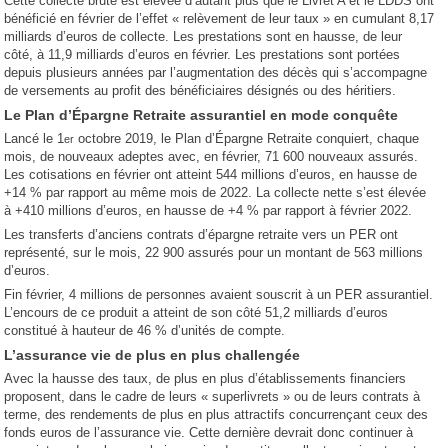
Cette collecte brute est élevée d’autant plus que le Livret A et le LDDS ont
bénéficié en février de l’effet « relèvement de leur taux » en cumulant 8,17
milliards d’euros de collecte. Les prestations sont en hausse, de leur
côté, à 11,9 milliards d’euros en février. Les prestations sont portées
depuis plusieurs années par l’augmentation des décès qui s’accompagne
de versements au profit des bénéficiaires désignés ou des héritiers.
Le Plan d’Épargne Retraite assurantiel en mode conquête
Lancé le 1
octobre 2019, le Plan d’Épargne Retraite conquiert, chaque
er
mois, de nouveaux adeptes avec, en février, 71 600 nouveaux assurés.
Les cotisations en février ont atteint 544 millions d’euros, en hausse de
+14 % par rapport au même mois de 2022. La collecte nette s’est élevée
à +410 millions d’euros, en hausse de +4 % par rapport à février 2022.
Les transferts d’anciens contrats d’épargne retraite vers un PER ont
représenté, sur le mois, 22 900 assurés pour un montant de 563 millions
d’euros.
Fin février, 4 millions de personnes avaient souscrit à un PER assurantiel.
L’encours de ce produit a atteint de son côté 51,2 milliards d’euros
constitué à hauteur de 46 % d’unités de compte.
L’assurance vie de plus en plus challengée
Avec la hausse des taux, de plus en plus d’établissements financiers
proposent, dans le cadre de leurs « superlivrets » ou de leurs contrats à
terme, des rendements de plus en plus attractifs concurrençant ceux des
fonds euros de l’assurance vie. Cette dernière devrait donc continuer à