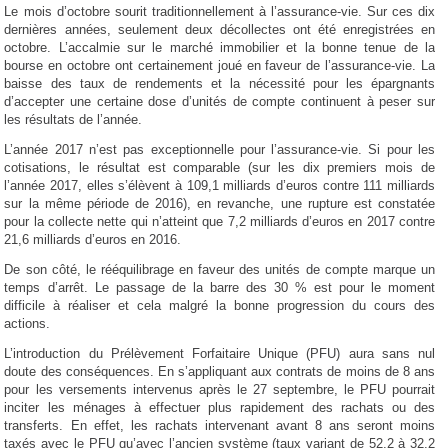
Le mois d’octobre sourit traditionnellement à l’assurance-vie. Sur ces dix
dernières années, seulement deux décollectes ont été enregistrées en
octobre. L’accalmie sur le marché immobilier et la bonne tenue de la
bourse en octobre ont certainement joué en faveur de l’assurance-vie. La
baisse des taux de rendements et la nécessité pour les épargnants
d’accepter une certaine dose d’unités de compte continuent à peser sur
les résultats de l’année.
L’année 2017 n’est pas exceptionnelle pour l’assurance-vie. Si pour les
cotisations, le résultat est comparable (sur les dix premiers mois de
l’année 2017, elles s’élèvent à 109,1 milliards d’euros contre 111 milliards
sur la même période de 2016), en revanche, une rupture est constatée
pour la collecte nette qui n’atteint que 7,2 milliards d’euros en 2017 contre
21,6 milliards d’euros en 2016.
De son côté, le rééquilibrage en faveur des unités de compte marque un
temps d’arrêt. Le passage de la barre des 30 % est pour le moment
difficile à réaliser et cela malgré la bonne progression du cours des
actions.
L’introduction du Prélèvement Forfaitaire Unique (PFU) aura sans nul
doute des conséquences. En s’appliquant aux contrats de moins de 8 ans
pour les versements intervenus après le 27 septembre, le PFU pourrait
inciter les ménages à effectuer plus rapidement des rachats ou des
transferts. En effet, les rachats intervenant avant 8 ans seront moins
taxés avec le PFU qu’avec l’ancien système (taux variant de 52,2 à 32,2