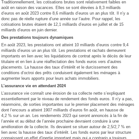
Traditionnellement, les cotisations brutes sont relativement faibles en
août en raison des vacances. Elles se sont élevées à 8,3 milliards
d’euros en août 2023 contre 8,6 milliards d’euros un an plus tôt. Il n’y a
donc pas de réelle rupture d’une année sur l’autre. Pour rappel, les
cotisations brutes étaient de 12,1 milliards d’euros en juillet et de 15
milliards d’euros en juin dernier.
Des prestations toujours dynamiques
En août 2023, les prestations ont atteint 10 milliards d’euros contre 9,4
milliards d’euros un an plus tôt. Les prestations et rachats demeurent
importants en lien avec les liquidations de contrat après le décès de leur
titulaire et en lien à une réaffectation des fonds euros vers d’autres
placements. La hausse des taux d’intérêt et le durcissement des
conditions d’octroi des prêts conduisent également les ménages à
augmenter leurs apports pour leurs achats immobiliers.
L’assurance vie en attendant 2024
L’assurance vie connaît une érosion de sa collecte nette s’expliquant
essentiellement par le niveau de rendement des fonds euros. Il n’y a pas,
néanmoins, de sorties importantes sur le premier placement des ménages
dont l’encours a atteint 1907 milliards d’euros fin août, en hausse de
4,2 % sur un an. Les rendements 2023 qui seront annoncés à la fin de
l’année et au début de l’année prochaine devraient conduire à une
amélioration de la collecte. Ils devaient se situer autour de 2,5/2,7 % en
lien avec la hausse des taux d’intérêt. Les fonds euros par leur structure
connaissent un effet d’inertie important mais qui
a contrario
a toujours