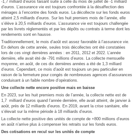
-1,7 milliard d’euros faisant suite à celle du mois de juillet de -1 milliard
d’euros. L’assurance vie est toujours confrontée à la désaffection des
ménages à l’encontre des fonds euros. La décollecte sur les fonds euros
atteint 2,5 milliards d’euros. Sur les huit premiers mois de l’année, elle
s’élève à 20,5 milliards d’euros. L’assurance vie est toujours challengée
par les livrets réglementés et par les dépôts ou contrats à terme dont les
rendements sont en hausse.
Traditionnellement, le mois d’août est assez favorable à l’assurance vie.
En dehors de cette année, seules trois décollectes ont été constatées
lors de ces vingt dernières années : en 2011, 2012 et 2022. L’année
dernière, elle avait été de -791 millions d’euros. La collecte mensuelle
moyenne, en août, de ces dix dernières années a été de 1,3 milliard
d’euros. Cependant, ce mois d’août est toujours un peu particulier en
raison de la fermeture pour congés de nombreuses agences d’assurances
conduisant à un faible nombre d’opérations.
Une collecte nette encore positive mais en baisse
En 2023, sur les huit premiers mois de l’année, la collecte nette est de
1,7 milliard d’euros quand l’année dernière, elle avait atteint, de janvier à
août, près de 12 milliards d’euros. En 2019, avant la crise sanitaire, elle
s’élevait sur la même période à 18 milliards d’euros.
La collecte nette positive des unités de compte de +800 millions d’euros
en août n’arrive plus à compenser les retraits sur les fonds euros.
Des cotisations en recul sur les unités de compte