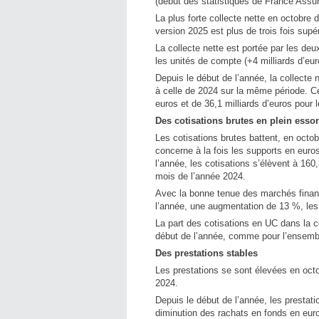
(début des statistiques de France Assur
La plus forte collecte nette en octobre d
version 2025 est plus de trois fois sup
La collecte nette est portée par les deux
les unités de compte (+4 milliards d’eur
Depuis le début de l’année, la collecte n
à celle de 2024 sur la même période. Cet
euros et de 36,1 milliards d’euros pour 
Des cotisations brutes en plein essor
Les cotisations brutes battent, en octo
concerne à la fois les supports en eur
l’année, les cotisations s’élèvent à 160
mois de l’année 2024.
Avec la bonne tenue des marchés financi
l’année, une augmentation de 13 %, les
La part des cotisations en UC dans la c
début de l’année, comme pour l’ensemb
Des prestations stables
Les prestations se sont élevées en octob
2024.
Depuis le début de l’année, les prestati
diminution des rachats en fonds en euro