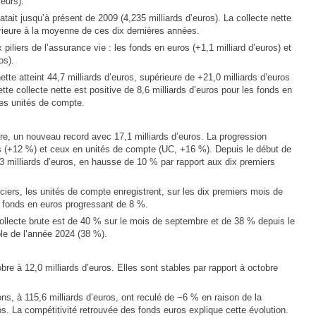
eurs).
atait jusqu’à présent de 2009 (4,235 milliards d’euros). La collecte nette
érieure à la moyenne de ces dix dernières années.
 piliers de l’assurance vie : les fonds en euros (+1,1 milliard d’euros) et
os).
ette atteint 44,7 milliards d’euros, supérieure de +21,0 milliards d’euros
te collecte nette est positive de 8,6 milliards d’euros pour les fonds en
les unités de compte.
bre, un nouveau record avec 17,1 milliards d’euros. La progression
os (+12 %) et ceux en unités de compte (UC, +16 %). Depuis le début de
,3 milliards d’euros, en hausse de 10 % par rapport aux dix premiers
ers, les unités de compte enregistrent, sur les dix premiers mois de
 fonds en euros progressant de 8 %.
ollecte brute est de 40 % sur le mois de septembre et de 38 % depuis le
le de l’année 2024 (38 %).
re à 12,0 milliards d’euros. Elles sont stables par rapport à octobre
ons, à 115,6 milliards d’euros, ont reculé de −6 % en raison de la
s. La compétitivité retrouvée des fonds euros explique cette évolution.