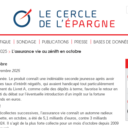
IFIQUE
SONDAGE
PUBLICATIONS
PRESSE
BASES DE DONNÉ
L’assurance vie au zénith en octobre
2025
>
obre
vembre 2025
nnée. Le produit connaît une indéniable seconde jeunesse après avoir
des taux d’intérêt négatifs, qui avaient handicapé tout particulièrement
ent du Livret A, comme celle des dépôts à terme, favorise le retour en
i du débat sur l’éventuelle introduction d’un impôt sur la fortune
onds en euros.
!
décollectes successives, l’assurance vie connaît un automne radieux
tte, en octobre, a été de 5,1 milliards d’euros, contre 3 milliards
4. Il s’agit de la plus forte collecte pour un mois d’octobre depuis 2009