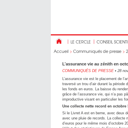
LE CERCLE
CONSEIL SCIENT
Accueil
>
Communiqués de presse
>
L’assurance vie au zénith en oct
COMMUNIQUÉS DE PRESSE
•
28 no
L’assurance vie est le placement de l’a
traversé un trou d’air durant la période 
les fonds en euros. La baisse du rendem
grâce de l’assurance vie, qui n’a pas pât
improductive visant en particulier les f
Une collecte nette record en octobre 
Si le Livret A est en berne, avec deux 
avec une pluie de records. La collecte ne
d’euros pour le même mois d’octobre 202