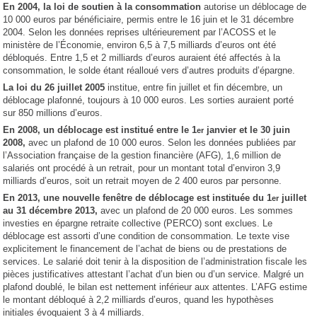
En 2004, la loi de soutien à la consommation
autorise un déblocage de
10 000 euros par bénéficiaire, permis entre le 16 juin et le 31 décembre
2004. Selon les données reprises ultérieurement par l’ACOSS et le
ministère de l’Économie, environ 6,5 à 7,5 milliards d’euros ont été
débloqués. Entre 1,5 et 2 milliards d’euros auraient été affectés à la
consommation, le solde étant réalloué vers d’autres produits d’épargne.
La loi du 26 juillet 2005
institue, entre fin juillet et fin décembre, un
déblocage plafonné, toujours à 10 000 euros. Les sorties auraient porté
sur 850 millions d’euros.
En 2008, un déblocage est institué entre le 1
janvier et le 30 juin
er
2008,
avec un plafond de 10 000 euros. Selon les données publiées par
l’Association française de la gestion financière (AFG), 1,6 million de
salariés ont procédé à un retrait, pour un montant total d’environ 3,9
milliards d’euros, soit un retrait moyen de 2 400 euros par personne.
En 2013, une nouvelle fenêtre de déblocage est instituée du 1
juillet
er
au 31 décembre 2013,
avec un plafond de 20 000 euros. Les sommes
investies en épargne retraite collective (PERCO) sont exclues. Le
déblocage est assorti d’une condition de consommation. Le texte vise
explicitement le financement de l’achat de biens ou de prestations de
services. Le salarié doit tenir à la disposition de l’administration fiscale les
pièces justificatives attestant l’achat d’un bien ou d’un service. Malgré un
plafond doublé, le bilan est nettement inférieur aux attentes. L’AFG estime
le montant débloqué à 2,2 milliards d’euros, quand les hypothèses
initiales évoquaient 3 à 4 milliards.