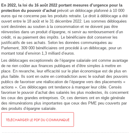
En 2022, la loi du 16 août 2022 portant mesures d’urgence pour la
protection du pouvoir d’achat
prévoit un déblocage plafonné à 10 000
euros qui ne concerne pas les produits retraite. Le droit à déblocage a été
ouvert entre le 18 août et le 31 décembre 2022. Les sommes débloquées
sont destinées au soutien à la consommation et ne doivent pas être
réinvesties dans un produit d’épargne, ni servir au remboursement d’un
crédit, ni au paiement des impôts. Le bénéficiaire doit conserver les
justificatifs de ses achats. Selon les données communiquées au
Parlement, 309 000 bénéficiaires ont procédé à un déblocage, pour un
montant total d’environ 1,3 milliard d’euros.
Les déblocages exceptionnels de l’épargne salariale ont comme avantage
de ne rien coûter aux finances publiques et d’être simples à mettre en
place. En revanche, leur efficacité sur le plan économique est de plus en
plus faible. Ils sont en outre en contradiction avec le souhait des pouvoirs
publics de favoriser une réallocation de l’épargne vers des placements «
actions ». Ces déblocages ont tendance à manquer leur cible. Censés
favoriser le pouvoir d’achat des salariés les plus modestes, ils concernent
les ceux des grandes entreprises. Or, ces derniers ont en règle générale
des rémunérations plus importantes que ceux des PME peu couverts par
des produits d’épargne salariale.
TÉLÉCHARGER LE PDF DU COMMUNIQUÉ