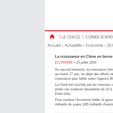
LE CERCLE
CONSEIL SCIENT
Accueil
>
Actualités
>
Economie
>
20
La croissance en Chine en berne
ECONOMIE
•
15 juillet 2019
Au second trimestre, la croissance chin
au moins 27 ans, en dépit des efforts de
croissance plus faible selon l’agence B
La Chine est touchée par les mesures 
porter ces surtaxes douanières de 10 à 
Etats-Unis.
Pour soutenir l’économie réelle, le go
milliards de yuans (265 milliards d’euros